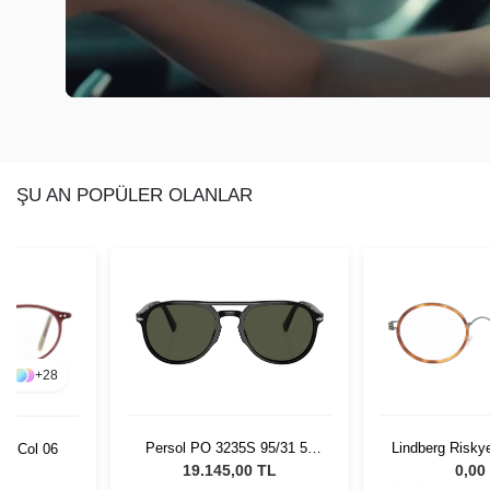
ŞU AN POPÜLER OLANLAR
+
28
Persol PO 3235S 95/31 55
Lindberg Risky
26 Col 06
Unisex Güneş Gözlüğü
13
19.145,00 TL
0,00
L