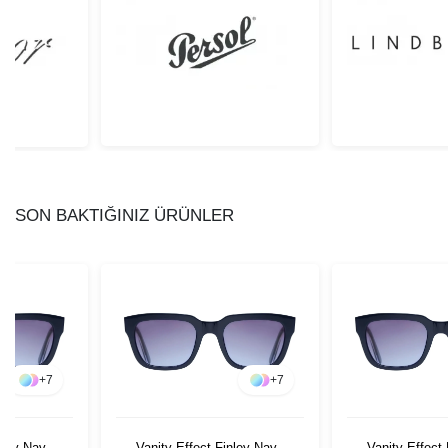
SON BAKTIĞINIZ ÜRÜNLER
+
7
+
7
nley Navy
Vanity Effect Finley Navy
Vanity Effect