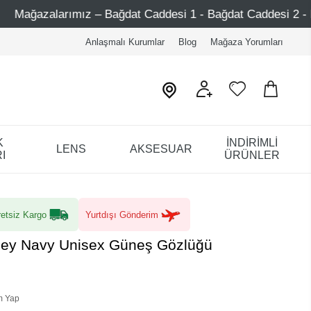
 Bağdat Caddesi 1 - Bağdat Caddesi 2 - Nişantaşı – Etiler 
Anlaşmalı Kurumlar
Blog
Mağaza Yorumları
K
İNDİRİMLİ
LENS
AKSESUAR
I
ÜRÜNLER
etsiz Kargo
Yurtdışı Gönderim
inley Navy Unisex Güneş Gözlüğü
m Yap