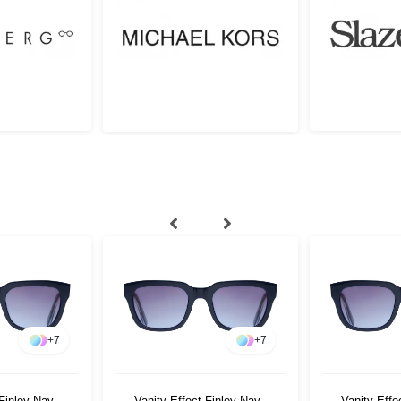
+
7
+
7
 Finley Navy
Vanity Effect Finley Navy
Vanity Effe