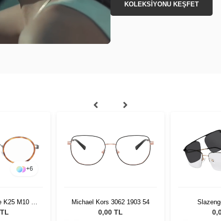
KOLEKSİYONU KEŞFET
+
6
e K25 M10 40
Michael Kors 3062 1903 54
Slazeng
5
 TL
0,00 TL
0,