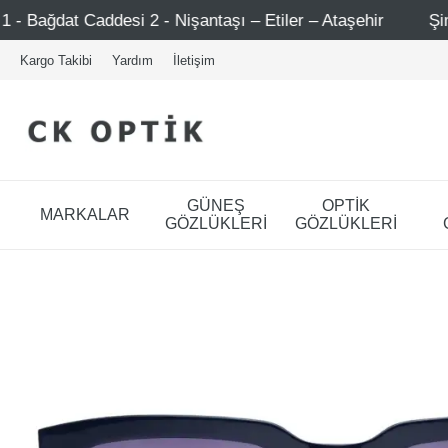
2 - Nişantaşı – Etiler – Ataşehir
Şimdi Üye ol ! 5000 T
Kargo Takibi
Yardım
İletişim
GÜNEŞ
OPTİK
MARKALAR
GÖZLÜKLERİ
GÖZLÜKLERİ