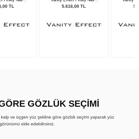
üneş Gözlüğü
Unisex Güneş Gözlüğü
Unisex
6,00 TL
5.616,00 TL
5.
 GÖRE GÖZLÜK SEÇİMİ
, kalp ve üçgen yüz şekline göre gözlük seçimi yaparak yüz
görünümü elde edebilirsiniz.