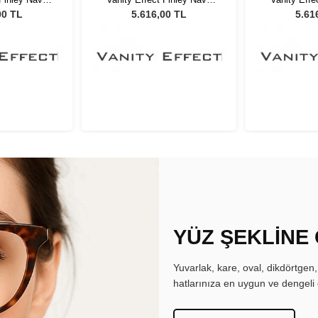
ş Gözlüğü
Unisex Güneş Gözlüğü
Unisex G
00 TL
5.616,00 TL
5.61
YÜZ ŞEKLİNE
Yuvarlak, kare, oval, dikdörtgen
hatlarınıza en uygun ve dengeli 