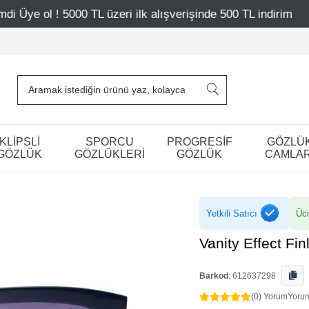
L üzeri ilk alışverişinde 500 TL indirim
Mağazalarımız –
KLİPSLİ
SPORCU
PROGRESİF
GÖZLÜ
GÖZLÜK
GÖZLÜKLERİ
GÖZLÜK
CAMLAR
Yetkili Satıcı
Ücr
Vanity Effect F
Barkod
:
612637298
(0) Yorum
Yoru