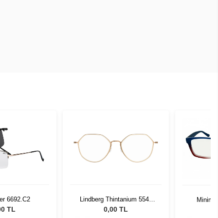
er 6692.C2
Lindberg Thintanium 5540
Minimix
PU15 51 140
00 TL
0,00 TL