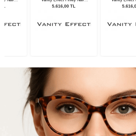
Gözlüğü
Unisex Güneş Gözlüğü
Unisex Güne
 TL
5.616,00 TL
5.616,