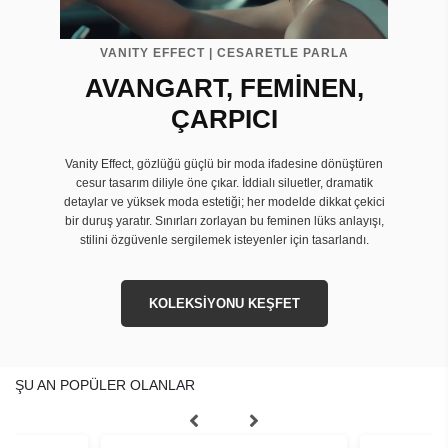
VANITY EFFECT | CESARETLE PARLA
AVANGART, FEMİNEN,
ÇARPICI
Vanity Effect, gözlüğü güçlü bir moda ifadesine dönüştüren
cesur tasarım diliyle öne çıkar. İddialı siluetler, dramatik
detaylar ve yüksek moda estetiği; her modelde dikkat çekici
bir duruş yaratır. Sınırları zorlayan bu feminen lüks anlayışı,
stilini özgüvenle sergilemek isteyenler için tasarlandı.
KOLEKSİYONU KEŞFET
ŞU AN POPÜLER OLANLAR