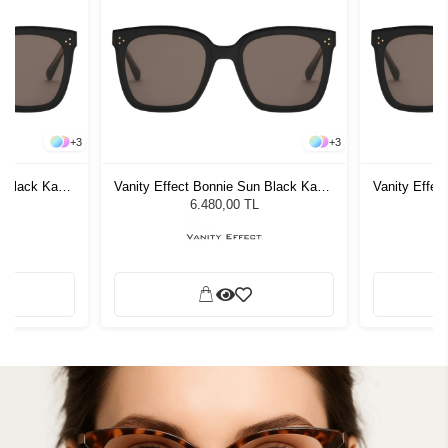
+
3
+
3
n Black Kadın
Vanity Effect Bonnie Sun Black Kadın
Vanity Effec
ğü
Güneş Gözlüğü
G
6.480,00 TL