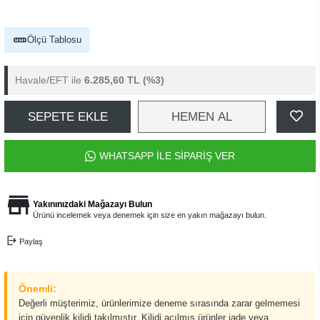
Ölçü Tablosu
Havale/EFT ile
6.285,60 TL
(%3)
SEPETE EKLE
HEMEN AL
WHATSAPP İLE SİPARİŞ VER
Yakınınızdaki Mağazayı Bulun
Ürünü incelemek veya denemek için size en yakın mağazayı bulun.
Paylaş
Önemli:
Değerli müşterimiz, ürünlerimize deneme sırasında zarar gelmemesi
için güvenlik kilidi takılmıştır. Kilidi açılmış ürünler iade veya