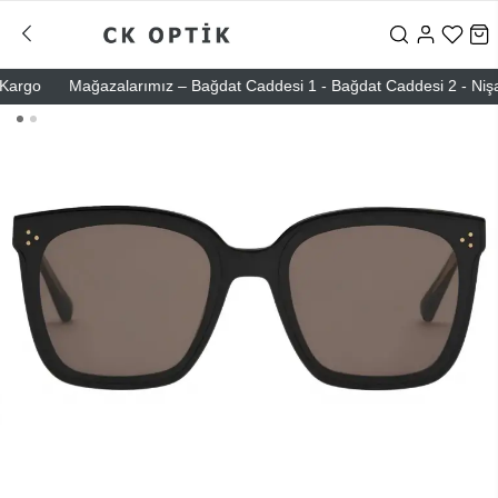
rgo
Mağazalarımız – Bağdat Caddesi 1 - Bağdat Caddesi 2 - Nişantaşı