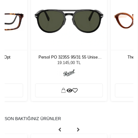
15 Opt
Persol PO 3235S 95/31 55 Unisex
Theo
Güneş Gözlüğü
19.145,00 TL
SON BAKTIĞINIZ ÜRÜNLER