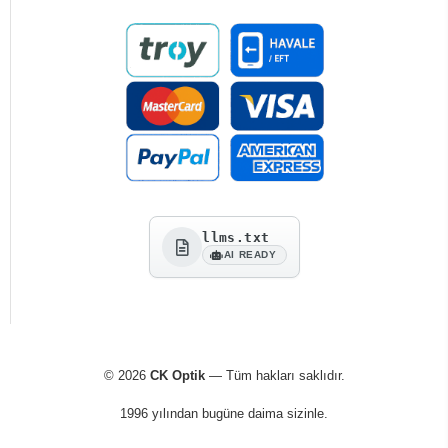
llms.txt
AI READY
© 2026
CK Optik
— Tüm hakları saklıdır.
1996 yılından bugüne daima sizinle.