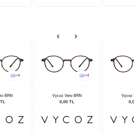
+
4
+
4
ro BRN
Vycoz Vero BRN
Vycoz 
 TL
0,00 TL
0,