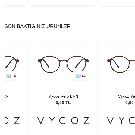
SON BAKTIĞINIZ ÜRÜNLER
+
4
+
4
 BRN
Vycoz Vero BRN
Vycoz Ve
L
0,00 TL
0,00