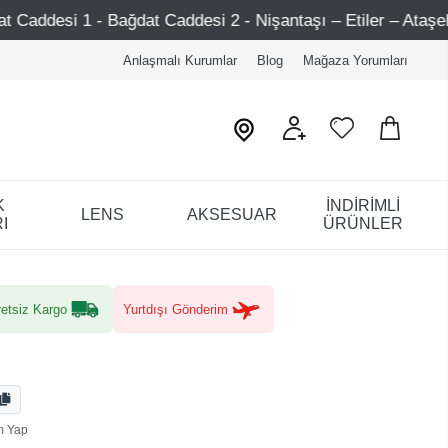
at Caddesi 2 - Nişantaşı – Etiler – Ataşehir
750 TL Üz
Anlaşmalı Kurumlar
Blog
Mağaza Yorumları
K
İNDİRİMLİ
LENS
AKSESUAR
I
ÜRÜNLER
etsiz Kargo
Yurtdışı Gönderim
m Yap