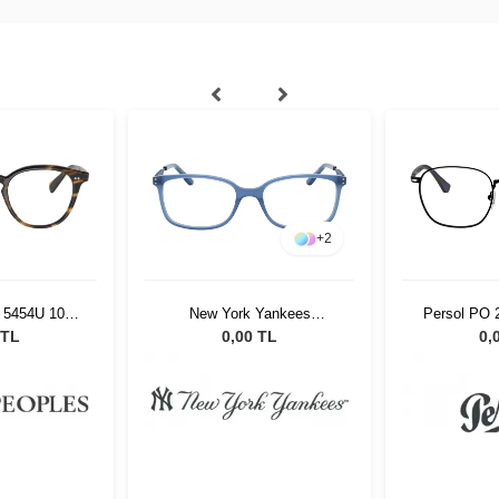
+
2
s 5454U 1003
New York Yankees
Persol PO 
NYAM032 C07
 TL
0,00 TL
0,