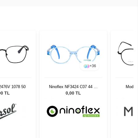
+
36
2476V 1078 50
Ninoflex NF3424 C07 44 16
Modo 
128
00 TL
0,00 TL