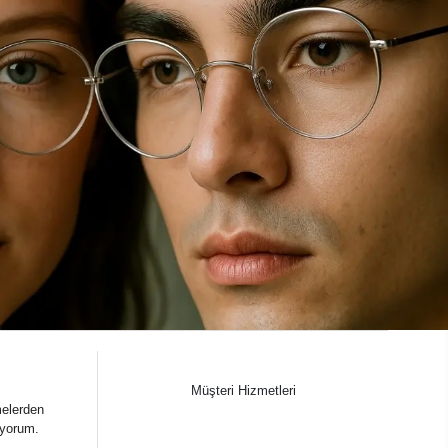
Müşteri Hizmetleri
melerden
0216 385 43 85
iyorum.