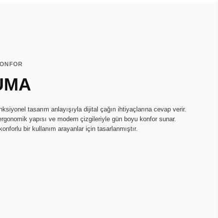
KONFOR
UMA
onksiyonel tasarım anlayışıyla dijital çağın ihtiyaçlarına cevap verir.
ergonomik yapısı ve modern çizgileriyle gün boyu konfor sunar.
konforlu bir kullanım arayanlar için tasarlanmıştır.