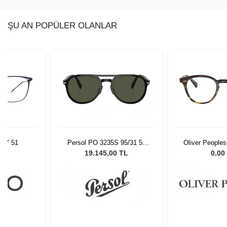
ŞU AN POPÜLER OLANLAR
NVY 51
Persol PO 3235S 95/31 55
Oliver People
Unisex Güneş Gözlüğü
48
L
19.145,00 TL
0,00