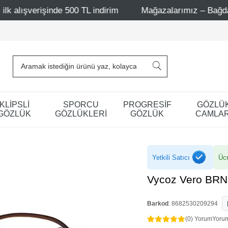
500 TL indirim
Mağazalarımız – Bağdat Caddesi 1 - Bağd
KLİPSLİ
SPORCU
PROGRESİF
GÖZLÜ
GÖZLÜK
GÖZLÜKLERİ
GÖZLÜK
CAMLAR
Yetkili Satıcı
Ücr
Vycoz Vero BRN
Barkod
:
8682530209294
(0) Yorum
Yoru