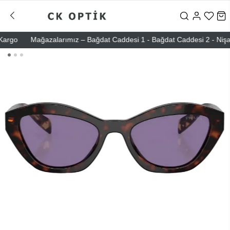
go
Mağazalarımız – Bağdat Caddesi 1 - Bağdat Caddesi 2 - Nişantaşı