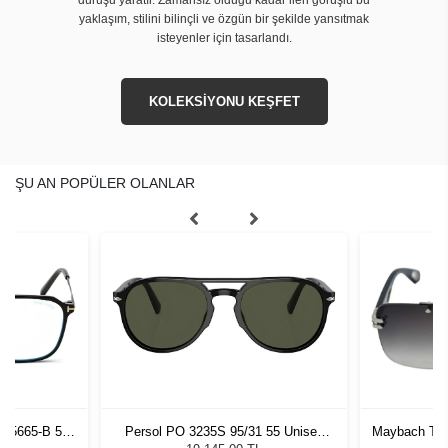
yaklaşım, stilini bilinçli ve özgün bir şekilde yansıtmak
isteyenler için tasarlandı.
KOLEKSİYONU KEŞFET
ŞU AN POPÜLER OLANLAR
T5665-B 54
Persol PO 3235S 95/31 55 Unisex
Maybach The
Güneş Gözlüğü