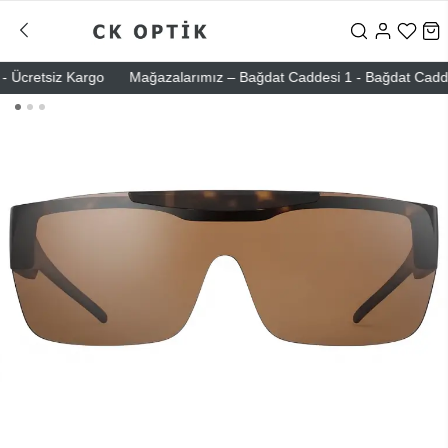
Ücretsiz Kargo
Mağazalarımız – Bağdat Caddesi 1 - Bağdat Caddesi 2 