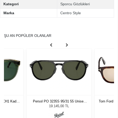
Kategori
Sporcu Gözlükleri
Marka
Centro Style
ŞU AN POPÜLER OLANLAR
SH CH1 Kadın
Persol PO 3235S 95/31 55 Unisex
Tom Ford F
ğü
Güneş Gözlüğü
19.145,00 TL