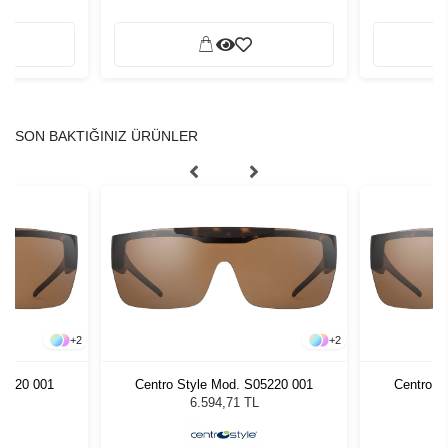
SON BAKTIĞINIZ ÜRÜNLER
+
2
+
2
05220 001
Centro Style Mod. S05220 001
Centro S
6.594,71 TL