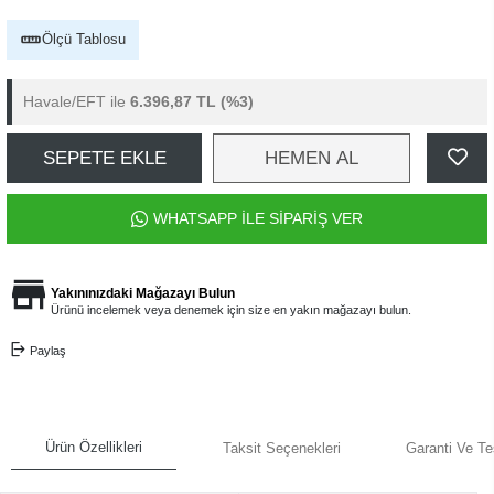
Ölçü Tablosu
Havale/EFT ile
6.396,87 TL
(%3)
SEPETE EKLE
HEMEN AL
WHATSAPP İLE SİPARİŞ VER
Yakınınızdaki Mağazayı Bulun
Ürünü incelemek veya denemek için size en yakın mağazayı bulun.
Paylaş
Ürün Özellikleri
Taksit Seçenekleri
Garanti Ve Te