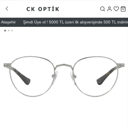
şehir
Şimdi Üye ol ! 5000 TL üzeri ilk alışverişinde 500 TL indirim