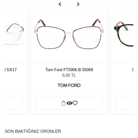
000 53/17
Tom Ford FT5906-B 55069
Sla
0,00 TL
SON BAKTIĞINIZ ÜRÜNLER