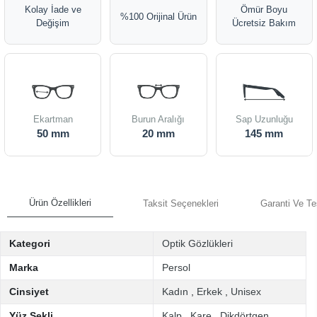
Kolay İade ve
Ömür Boyu
%100 Orijinal Ürün
Değişim
Ücretsiz Bakım
Ekartman
Burun Aralığı
Sap Uzunluğu
50 mm
20 mm
145 mm
Ürün Özellikleri
Taksit Seçenekleri
Garanti Ve Te
Kategori
Optik Gözlükleri
Marka
Persol
Cinsiyet
Kadın
,
Erkek
,
Unisex
Yüz Şekli
Kalp
,
Kare
,
Dikdörtgen