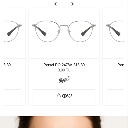
513 50
Persol PO 2478V 513 50
Perso
0,00 TL