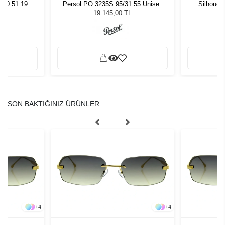
070 51 19
Persol PO 3235S 95/31 55 Unisex
Silhouet
Güneş Gözlüğü
19.145,00 TL
SON BAKTIĞINIZ ÜRÜNLER
+
4
+
4