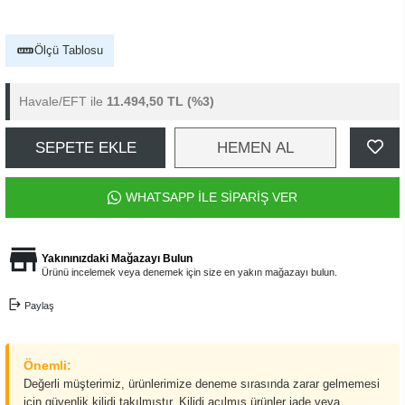
Ölçü Tablosu
Havale/EFT ile
11.494,50 TL
(%3)
SEPETE EKLE
HEMEN AL
WHATSAPP İLE SİPARİŞ VER
Yakınınızdaki Mağazayı Bulun
Ürünü incelemek veya denemek için size en yakın mağazayı bulun.
Paylaş
Önemli:
Değerli müşterimiz, ürünlerimize deneme sırasında zarar gelmemesi
için güvenlik kilidi takılmıştır. Kilidi açılmış ürünler iade veya