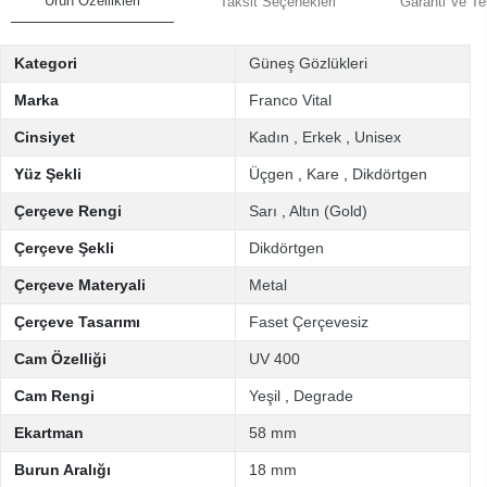
Ürün Özellikleri
Taksit Seçenekleri
Garanti Ve Te
Kategori
Güneş Gözlükleri
Marka
Franco Vital
Cinsiyet
Kadın
,
Erkek
,
Unisex
Yüz Şekli
Üçgen
,
Kare
,
Dikdörtgen
Çerçeve Rengi
Sarı
,
Altın (Gold)
Çerçeve Şekli
Dikdörtgen
Çerçeve Materyali
Metal
Çerçeve Tasarımı
Faset Çerçevesiz
Cam Özelliği
UV 400
Cam Rengi
Yeşil
,
Degrade
Ekartman
58 mm
Burun Aralığı
18 mm