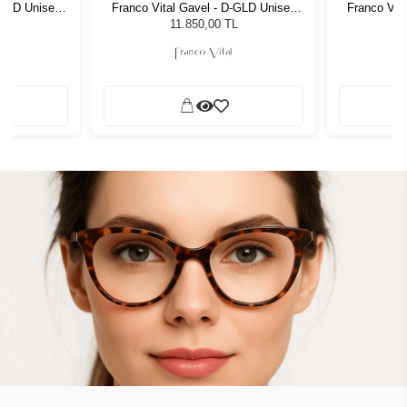
-GLD Unisex
Franco Vital Gavel - D-GLD Unisex
Franco Vit
ğü
Güneş Gözlüğü
G
L
11.850,00 TL