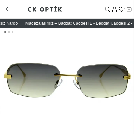
 Kargo
Mağazalarımız – Bağdat Caddesi 1 - Bağdat Caddesi 2 - Nişant