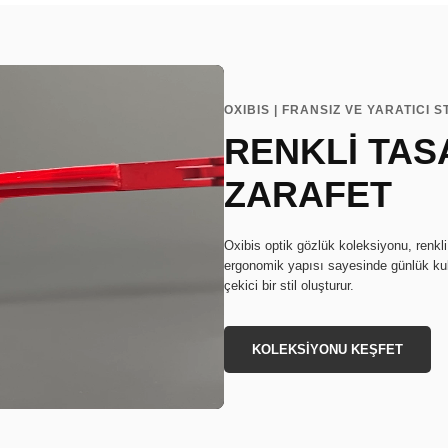
OXIBIS | FRANSIZ VE YARATICI S
RENKLİ TAS
ZARAFET
Oxibis optik gözlük koleksiyonu, renkli
ergonomik yapısı sayesinde günlük kul
çekici bir stil oluşturur.
KOLEKSİYONU KEŞFET