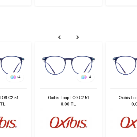
+
4
+
4
 LO9 C2 51
Oxibis Loop LO9 C2 51
Oxibis Lo
 TL
0,00 TL
0,