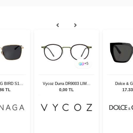
+
5
G BIRD S11
Vycoz Durra DR9003 LIME-
Dolce & 
sex Güneş
H İnlay 47-21
501/87 
,86 TL
0,00 TL
17.33
üğü
Gö