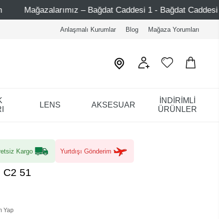
 – Bağdat Caddesi 1 - Bağdat Caddesi 2 - Nişantaşı – Etile
Anlaşmalı Kurumlar
Blog
Mağaza Yorumları
K
İNDİRİMLİ
LENS
AKSESUAR
I
ÜRÜNLER
etsiz Kargo
Yurtdışı Gönderim
9 C2 51
m Yap