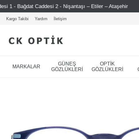
i 2 - Nişantaşı – Etiler – Ataşehir
Şimdi Üye ol ! 5000
Kargo Takibi
Yardım
İletişim
GÜNEŞ
OPTİK
MARKALAR
GÖZLÜKLERİ
GÖZLÜKLERİ