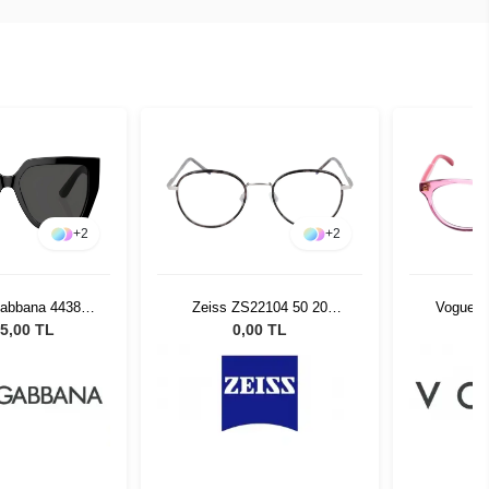
+
2
+
2
Gabbana 4438
Zeiss ZS22104 50 20
Vogue V
Kadın Güneş
Charcoal Tortoise Silver 060
5,00 TL
0,00 TL
zlüğü