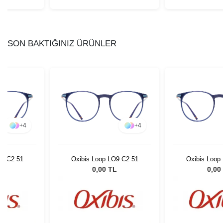
SON BAKTIĞINIZ ÜRÜNLER
+
4
+
4
O9 C2 51
Oxibis Loop LO9 C2 51
Oxibis Loop
L
0,00 TL
0,00