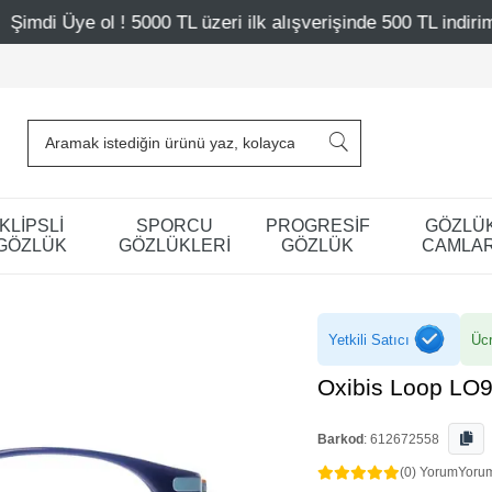
 TL üzeri ilk alışverişinde 500 TL indirim
Mağazalarımız
KLİPSLİ
SPORCU
PROGRESİF
GÖZLÜ
GÖZLÜK
GÖZLÜKLERİ
GÖZLÜK
CAMLAR
Yetkili Satıcı
Ücr
Oxibis Loop LO
Barkod
:
612672558
(0) Yorum
Yoru