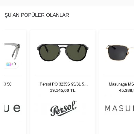
ŞU AN POPÜLER OLANLAR
+
9
820 50
Persol PO 3235S 95/31 55
Masunaga MS
Unisex Güneş Gözlüğü
21 - 54 Uni
L
19.145,00 TL
45.388
Gözl