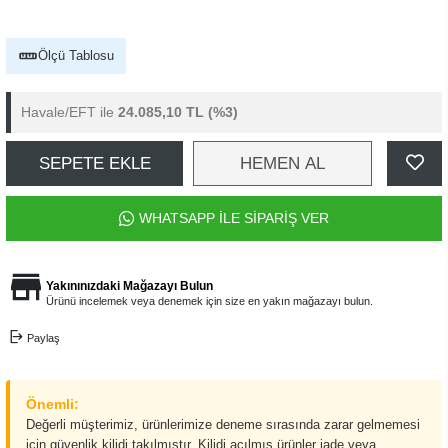
Ölçü Tablosu
Havale/EFT ile
24.085,10 TL
(%3)
SEPETE EKLE
HEMEN AL
WHATSAPP İLE SİPARİŞ VER
Yakınınızdaki Mağazayı Bulun
Ürünü incelemek veya denemek için size en yakın mağazayı bulun.
Paylaş
Önemli:
Değerli müşterimiz, ürünlerimize deneme sırasında zarar gelmemesi
için güvenlik kilidi takılmıştır. Kilidi açılmış ürünler iade veya