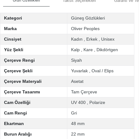
Ürün Özellikleri
Taksit Seçenekleri
Garanti Ve Te
Kategori
Güneş Gözlükleri
Marka
Oliver Peoples
Cinsiyet
Kadın
,
Erkek
,
Unisex
Yüz Şekli
Kalp
,
Kare
,
Dikdörtgen
Çerçeve Rengi
Siyah
Çerçeve Şekli
Yuvarlak
,
Oval / Elips
Çerçeve Materyali
Asetat
Çerçeve Tasarımı
Tam Çerçeve
Cam Özelliği
UV 400
,
Polarize
Cam Rengi
Gri
Ekartman
48 mm
Burun Aralığı
22 mm