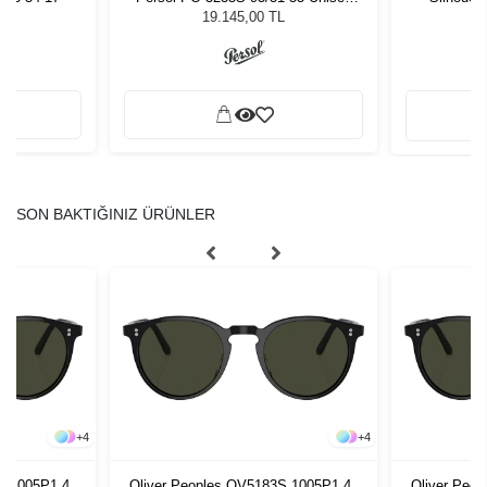
Güneş Gözlüğü
19.145,00 TL
SON BAKTIĞINIZ ÜRÜNLER
+
4
+
4
S 1005P1 48
Oliver Peoples OV5183S 1005P1 48
Oliver Peo