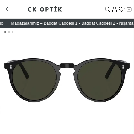
Mağazalarımız – Bağdat Caddesi 1 - Bağdat Caddesi 2 - Nişantaşı – E