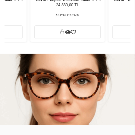
zlüğü
Unisex Güneş Gözlüğü
Unis
L
24.830,00 TL