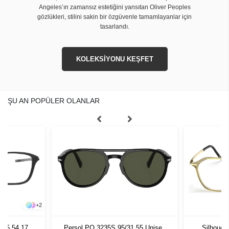
Angeles’ın zamansız estetiğini yansıtan Oliver Peoples
gözlükleri, stilini sakin bir özgüvenle tamamlayanlar için
tasarlandı.
KOLEKSİYONU KEŞFET
ŞU AN POPÜLER OLANLAR
+
2
005 54 17
Persol PO 3235S 95/31 55 Unisex
Silhouet