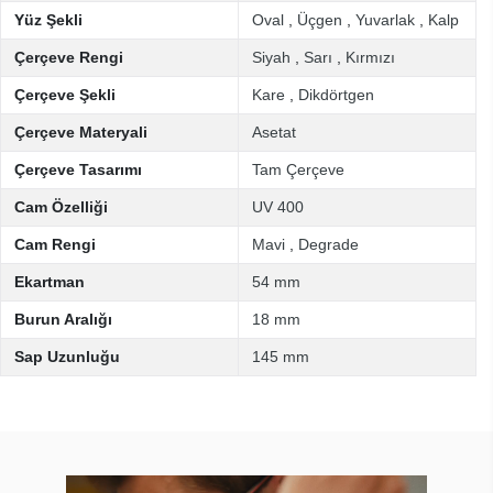
Yüz Şekli
Oval
,
Üçgen
,
Yuvarlak
,
Kalp
Çerçeve Rengi
Siyah
,
Sarı
,
Kırmızı
Çerçeve Şekli
Kare
,
Dikdörtgen
Çerçeve Materyali
Asetat
Çerçeve Tasarımı
Tam Çerçeve
Cam Özelliği
UV 400
Cam Rengi
Mavi
,
Degrade
Ekartman
54 mm
Burun Aralığı
18 mm
Sap Uzunluğu
145 mm