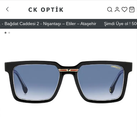
dat Caddesi 2 - Nişantaşı – Etiler – Ataşehir
Şimdi Üye ol ! 5000 TL