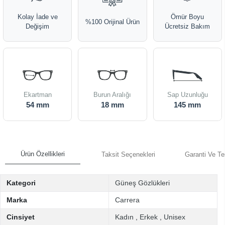
Kolay İade ve
Ömür Boyu
%100 Orijinal Ürün
Değişim
Ücretsiz Bakım
Ekartman
Burun Aralığı
Sap Uzunluğu
54 mm
18 mm
145 mm
Ürün Özellikleri
Taksit Seçenekleri
Garanti Ve Te
Kategori
Güneş Gözlükleri
Marka
Carrera
Cinsiyet
Kadın
,
Erkek
,
Unisex