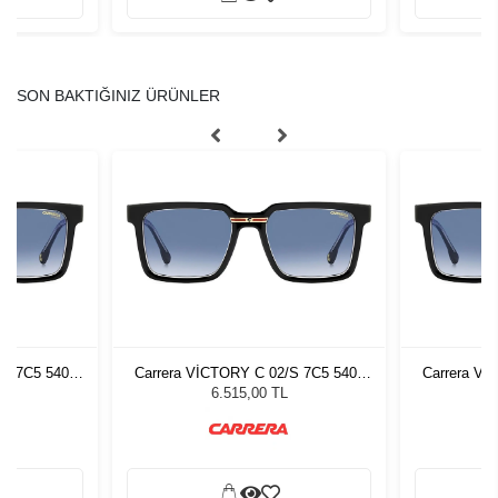
SON BAKTIĞINIZ ÜRÜNLER
/S 7C5 5408
Carrera VİCTORY C 02/S 7C5 5408
Carrera Vİ
zlüğü
Erkek Güneş Gözlüğü
Erke
6.515,00 TL