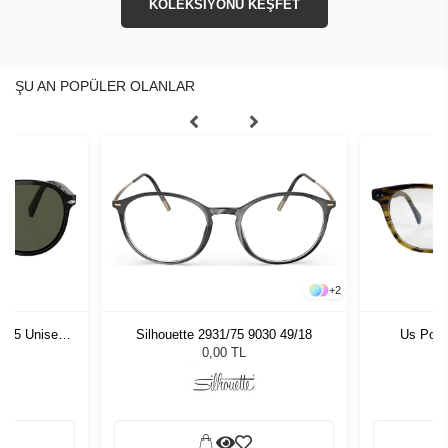
KOLEKSİYONU KEŞFET
ŞU AN POPÜLER OLANLAR
+
2
1 55 Unisex
Silhouette 2931/75 9030 49/18
Us Polo
ğü
L
0,00 TL