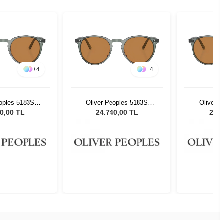
+
4
+
4
eoples 5183S
Oliver Peoples 5183S
Oliver
8 Unisex Güneş
178253 - 48 Unisex Güneş
178253 -
0,00 TL
24.740,00 TL
24.
zlüğü
Gözlüğü