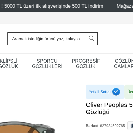
alışverişinde 500 TL indirim
Mağazalarımız – Bağdat Cad
KLİPSLİ
SPORCU
PROGRESİF
GÖZLÜ
GÖZLÜK
GÖZLÜKLERİ
GÖZLÜK
CAMLAR
Yetkili Satıcı
Ücr
Oliver Peoples 
Gözlüğü
Barkod
:
827934502765