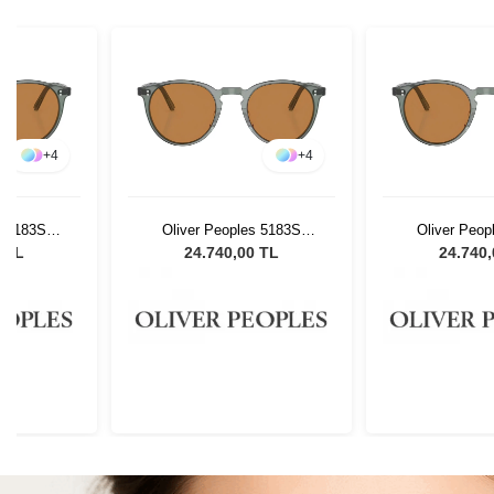
+
4
+
4
s 5183S
Oliver Peoples 5183S
Oliver Peop
sex Güneş
178253 - 48 Unisex Güneş
178253 - 48 U
0 TL
24.740,00 TL
24.740
ü
Gözlüğü
Gözl