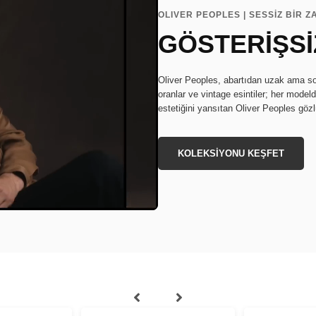
OLIVER PEOPLES | SESSİZ BİR 
GÖSTERİŞSİ
Oliver Peoples, abartıdan uzak ama son 
oranlar ve vintage esintiler; her modeld
estetiğini yansıtan Oliver Peoples gözlü
KOLEKSİYONU KEŞFET