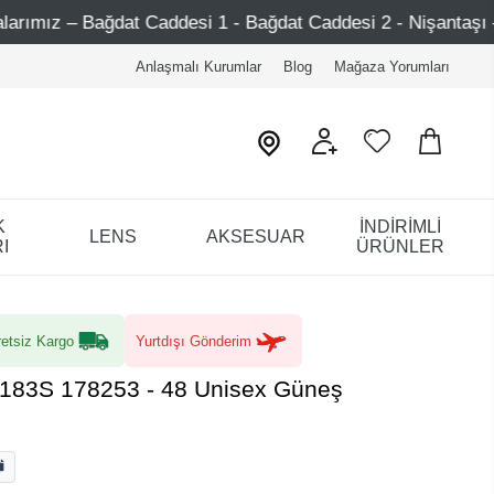
desi 1 - Bağdat Caddesi 2 - Nişantaşı – Etiler – Ataşehir
Anlaşmalı Kurumlar
Blog
Mağaza Yorumları
K
İNDİRİMLİ
LENS
AKSESUAR
I
ÜRÜNLER
etsiz Kargo
Yurtdışı Gönderim
5183S 178253 - 48 Unisex Güneş