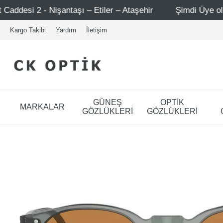
ı – Etiler – Ataşehir
Şimdi Üye ol ! 5000 TL üzeri ilk 
Kargo Takibi
Yardım
İletişim
GÜNEŞ
OPTİK
MARKALAR
GÖZLÜKLERİ
GÖZLÜKLERİ