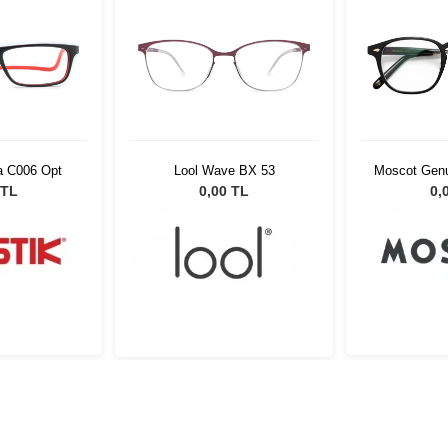
a C006 Opt
Lool Wave BX 53
Moscot Genu
Gold 5
 TL
0,00 TL
0,