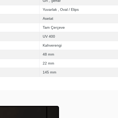
Gri
,
Şeffaf
Yuvarlak
,
Oval / Elips
Asetat
Tam Çerçeve
UV 400
Kahverengi
48 mm
22 mm
145 mm