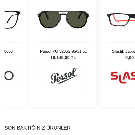
LK0053
Persol PO 3235S 95/31 55
Slastik Jabb
Unisex Güneş Gözlüğü
L
19.145,00 TL
0,00
SON BAKTIĞINIZ ÜRÜNLER