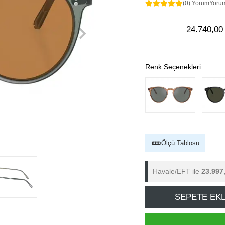
(0) Yorum
Yoru
24.740,00
Renk Seçenekleri:
Ölçü Tablosu
Havale/EFT ile
23.997
SEPETE EK