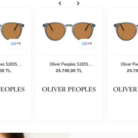
+
4
+
4
les 5183S
Oliver Peoples 5183S
Oliver P
nisex Güneş
178253 - 48 Unisex Güneş
178253 - 4
,00 TL
24.740,00 TL
24.74
üğü
Gözlüğü
Gö