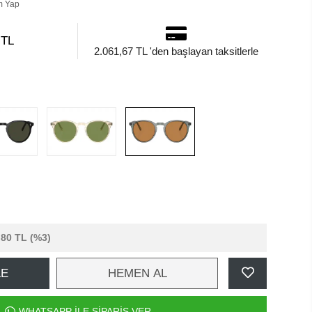
m Yap
 TL
2.061,67 TL 'den başlayan taksitlerle
,80 TL
(%3)
LE
HEMEN AL
WHATSAPP İLE SİPARİŞ VER