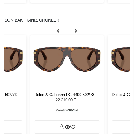
SON BAKTIĞINIZ ÜRÜNLER
99 502/73 57
Dolce & Gabbana DG 4499 502/73 57
Dolce & Gab
zlüğü
Kadın Güneş Gözlüğü
Kadı
L
22.210,00 TL