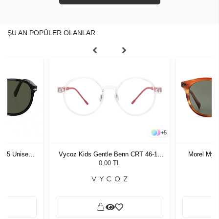
ŞU AN POPÜLER OLANLAR
+
5
Vycoz Kids Gentle Benn CRT 46-17
Morel Mylos 1. TD02 5021 Unisex
Vycoz Ecow
Güneş Gözlüğü
135
11.705,61 TL
0,00 TL