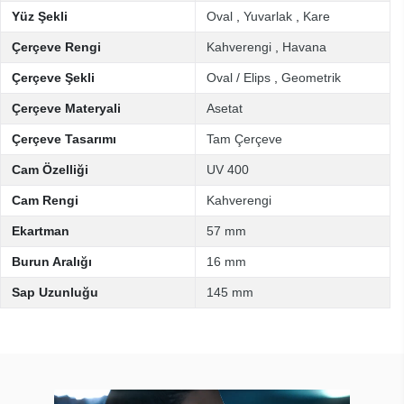
Yüz Şekli
Oval
,
Yuvarlak
,
Kare
Çerçeve Rengi
Kahverengi
,
Havana
Çerçeve Şekli
Oval / Elips
,
Geometrik
Çerçeve Materyali
Asetat
Çerçeve Tasarımı
Tam Çerçeve
Cam Özelliği
UV 400
Cam Rengi
Kahverengi
Ekartman
57 mm
Burun Aralığı
16 mm
Sap Uzunluğu
145 mm