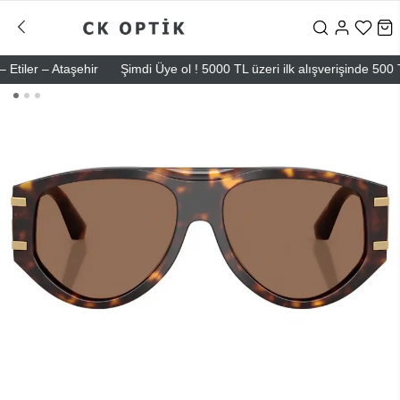
er – Ataşehir
Şimdi Üye ol ! 5000 TL üzeri ilk alışverişinde 500 TL i