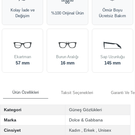
Kolay İade ve
Ömür Boyu
%100 Orijinal Ürün
Değişim
Ücretsiz Bakım
Ekartman
Burun Aralığı
Sap Uzunluğu
57 mm
16 mm
145 mm
Ürün Özellikleri
Taksit Seçenekleri
Garanti Ve Te
Kategori
Güneş Gözlükleri
Marka
Dolce & Gabbana
Cinsiyet
Kadın
,
Erkek
,
Unisex