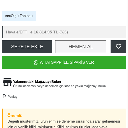
Ölçü Tablosu
Havale/EFT ile
16.814,95 TL
(%3)
SEPETE EKLE
HEMEN AL
WHATSAPP İLE SİPARİŞ VER
Yakınınızdaki Mağazayı Bulun
Ürünü incelemek veya denemek için size en yakın mağazayı bulun.
Paylaş
Önemli:
Değerli müşterimiz, ürünlerimize deneme sırasında zarar gelmemesi
için güvenlik kilidi takılmıştır. Kilidi açılmış ürünler iade veya