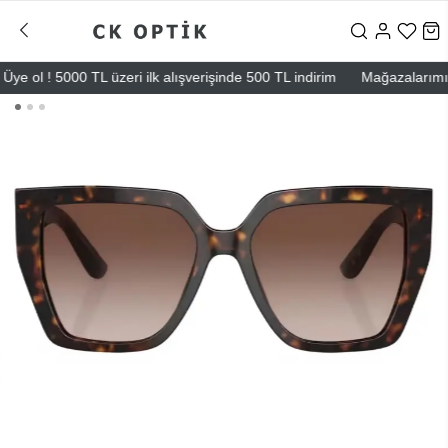
ol ! 5000 TL üzeri ilk alışverişinde 500 TL indirim
Mağazalarımız – B