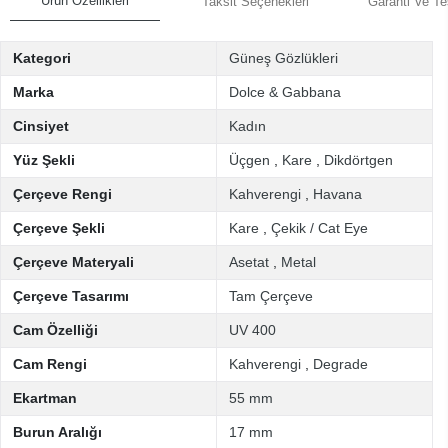
Ürün Özellikleri
Taksit Seçenekleri
Garanti Ve Te
Kategori
Güneş Gözlükleri
Marka
Dolce & Gabbana
Cinsiyet
Kadın
Yüz Şekli
Üçgen
,
Kare
,
Dikdörtgen
Çerçeve Rengi
Kahverengi
,
Havana
Çerçeve Şekli
Kare
,
Çekik / Cat Eye
Çerçeve Materyali
Asetat
,
Metal
Çerçeve Tasarımı
Tam Çerçeve
Cam Özelliği
UV 400
Cam Rengi
Kahverengi
,
Degrade
Ekartman
55 mm
Burun Aralığı
17 mm