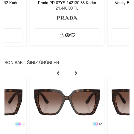
E 52 Kadın
Prada PR 07YS 142130 53 Kadın
Vanity Eff
ğü
Güneş Gözlüğü
G
L
24.440,00 TL
SON BAKTIĞINIZ ÜRÜNLER
+
2
+
2