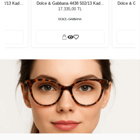
502/13 Kadın
Dolce & Gabbana 4438 502/13 Kadın
Dolce & Gab
ğü
Güneş Gözlüğü
G
L
17.335,00 TL