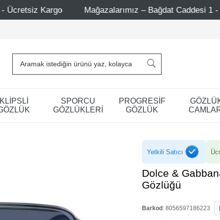
Mağazalarımız – Bağdat Caddesi 1 - Bağdat Caddesi 2 - Ni
KLİPSLİ
SPORCU
PROGRESİF
GÖZLÜ
GÖZLÜK
GÖZLÜKLERİ
GÖZLÜK
CAMLAR
Yetkili Satıcı
Ücr
Dolce & Gabban
Gözlüğü
Barkod
:
8056597186223