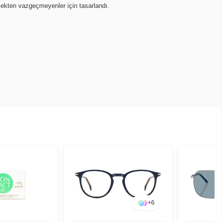
mekten vazgeçmeyenler için tasarlandı.
+
6
+
2