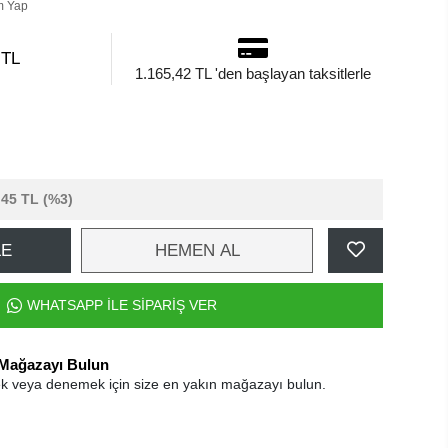
m Yap
 TL
1.165,42 TL 'den başlayan taksitlerle
,45 TL
(%3)
LE
HEMEN AL
WHATSAPP İLE SİPARİŞ VER
 Mağazayı Bulun
k veya denemek için size en yakın mağazayı bulun.