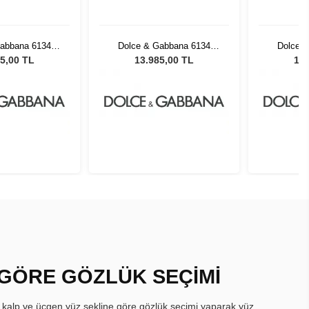
Gabbana 6134
Dolce & Gabbana 6134
Dolce 
Unisex Güneş
32588057 Unisex Güneş
3258805
5,00 TL
13.985,00 TL
13.
zlüğü
Gözlüğü
 GÖRE GÖZLÜK SEÇİMİ
, kalp ve üçgen yüz şekline göre gözlük seçimi yaparak yüz