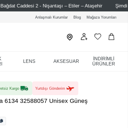
şantaşı – Etiler – Ataşehir
Şimdi Üye ol ! 5000 TL üzer
Anlaşmalı Kurumlar
Blog
Mağaza Yorumları
K
İNDİRİMLİ
LENS
AKSESUAR
I
ÜRÜNLER
etsiz Kargo
Yurtdışı Gönderim
a 6134 32588057 Unisex Güneş