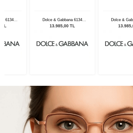
na 6134
Dolce & Gabbana 6134
Dolce & Gab
ex Güneş
32588057 Unisex Güneş
32588057 Un
0 TL
13.985,00 TL
13.985
ü
Gözlüğü
Gözl