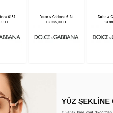
bana 6134
Dolce & Gabbana 6134
Dolce & 
isex Güneş
32588057 Unisex Güneş
32588057 
,00 TL
13.985,00 TL
13.98
üğü
Gözlüğü
Gö
YÜZ ŞEKLİNE
Yuvarlak, kare, oval, dikdörtgen