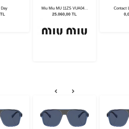
11ZS VUA04M
Contact LIFE TORIC
Carrera 3
eş Gözlüğü
8
,00 TL
0,00 TL
0,