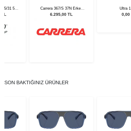
37N Erkek
Ultra 1 Day
Miu Miu MU 
lüğü
51 Kadın Gün
 TL
0,00 TL
25.060
SON BAKTIĞINIZ ÜRÜNLER