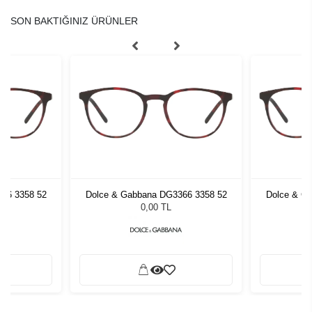
SON BAKTIĞINIZ ÜRÜNLER
66 3358 52
Dolce & Gabbana DG3366 3358 52
Dolce & G
0,00 TL