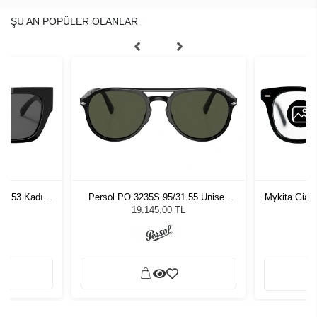
ŞU AN POPÜLER OLANLAR
87 53 Kadın
Persol PO 3235S 95/31 55 Unisex
Mykita Gia 
ğü
Güneş Gözlüğü
L
19.145,00 TL