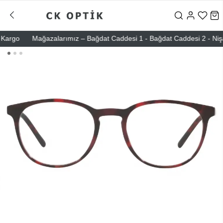
rgo
Mağazalarımız – Bağdat Caddesi 1 - Bağdat Caddesi 2 - Nişantaşı