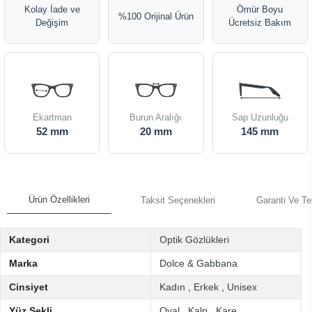
Kolay İade ve
Ömür Boyu
%100 Orijinal Ürün
Değişim
Ücretsiz Bakım
Ekartman
Burun Aralığı
Sap Uzunluğu
52 mm
20 mm
145 mm
Ürün Özellikleri
Taksit Seçenekleri
Garanti Ve Te
Kategori
Optik Gözlükleri
Marka
Dolce & Gabbana
Cinsiyet
Kadın
,
Erkek
,
Unisex
Yüz Şekli
Oval
,
Kalp
,
Kare