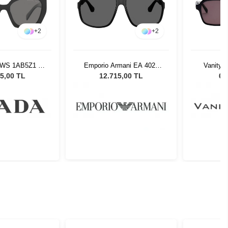
+
2
+
2
5WS 1AB5Z1 54
Emporio Armani EA 4029
Vanity 
neş Gözlüğü
5001T3 64 Erkek Güneş
Black
5,00 TL
12.715,00 TL
6.
Gözlüğü