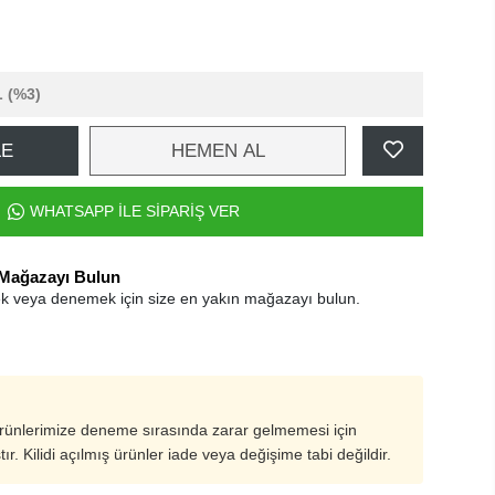
L
(%3)
LE
HEMEN AL
WHATSAPP İLE SİPARİŞ VER
 Mağazayı Bulun
k veya denemek için size en yakın mağazayı bulun.
ürünlerimize deneme sırasında zarar gelmemesi için
ştır. Kilidi açılmış ürünler iade veya değişime tabi değildir.