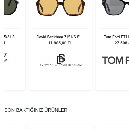
 95/31 55
David Beckham 7151/S EX4
Tom Ford FT11
Gözlüğü
Unisex Güneş Gözlüğü
Kadın Güne
0 TL
11.985,00 TL
27.508
SON BAKTIĞINIZ ÜRÜNLER