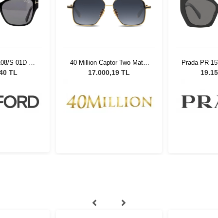
08/S 01D 55
40 Million Captor Two Matte
Prada PR 1
ş Gözlüğü
Black Gold 910
Kadın Gü
,40 TL
17.000,19 TL
19.15