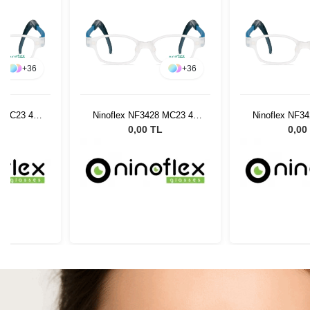
+
36
+
36
8 MC23 40
Ninoflex NF3428 MC23 40
Ninoflex NF3
14 128
14 1
L
0,00 TL
0,00