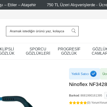
0 TL Üzeri Alışverişlerde - Ücretsiz Kargo
Mağazalarımı
KLİPSLİ
SPORCU
PROGRESİF
GÖZLÜ
GÖZLÜK
GÖZLÜKLERİ
GÖZLÜK
CAMLAR
Yetkili Satıcı
Ücr
Ninoflex NF342
Barkod
:
8681990161395
(0) Yorum
Yoru