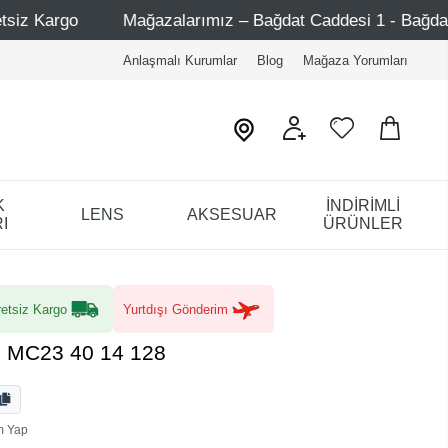
z – Bağdat Caddesi 1 - Bağdat Caddesi 2 - Nişantaşı – Etil
Anlaşmalı Kurumlar
Blog
Mağaza Yorumları
K
İNDİRİMLİ
LENS
AKSESUAR
I
ÜRÜNLER
etsiz Kargo
Yurtdışı Gönderim
8 MC23 40 14 128
m Yap