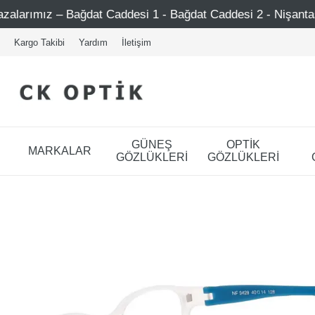
 - Bağdat Caddesi 2 - Nişantaşı – Etiler – Ataşehir
75
Kargo Takibi
Yardım
İletişim
GÜNEŞ
OPTİK
MARKALAR
GÖZLÜKLERİ
GÖZLÜKLERİ