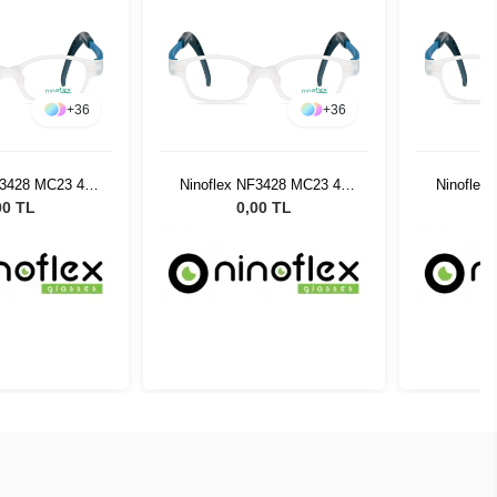
+
36
+
36
F3428 MC23 40
Ninoflex NF3428 MC23 40
Ninoflex
4 128
14 128
00 TL
0,00 TL