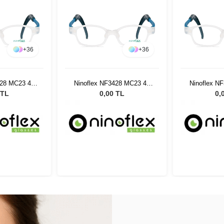
+
36
+
36
428 MC23 40
Ninoflex NF3428 MC23 40
Ninoflex N
28
14 128
1
 TL
0,00 TL
0,