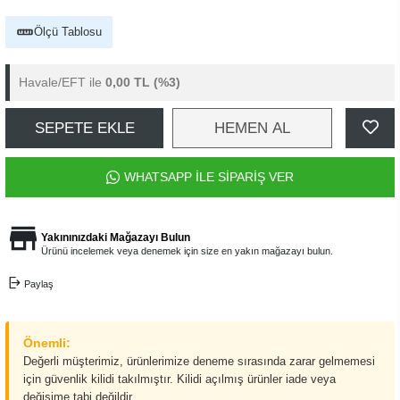
Ölçü Tablosu
Havale/EFT ile
0,00 TL
(%3)
SEPETE EKLE
HEMEN AL
WHATSAPP İLE SİPARİŞ VER
Yakınınızdaki Mağazayı Bulun
Ürünü incelemek veya denemek için size en yakın mağazayı bulun.
Paylaş
Önemli:
Değerli müşterimiz, ürünlerimize deneme sırasında zarar gelmemesi
için güvenlik kilidi takılmıştır. Kilidi açılmış ürünler iade veya
değişime tabi değildir.