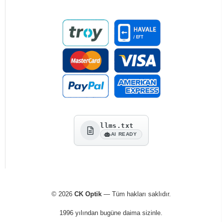
llms.txt
AI READY
© 2026
CK Optik
— Tüm hakları saklıdır.
1996 yılından bugüne daima sizinle.