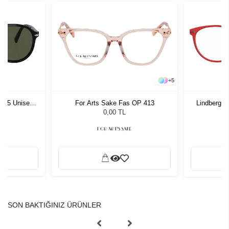
+
5
1 55 Unisex
For Arts Sake Fas OP 413
Lindberg 
ğü
L
0,00 TL
SON BAKTIĞINIZ ÜRÜNLER