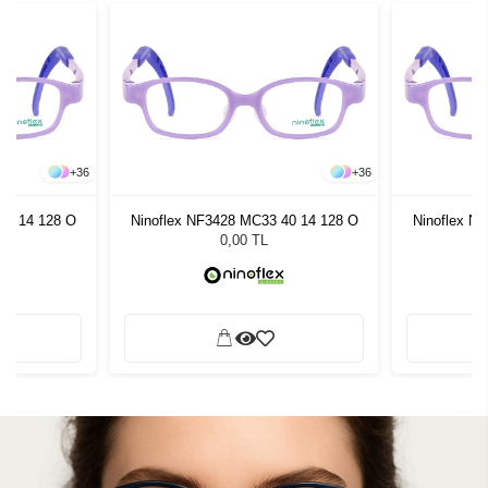
+
36
+
36
40 14 128 O
Ninoflex NF3428 MC33 40 14 128 O
Ninoflex N
0,00 TL