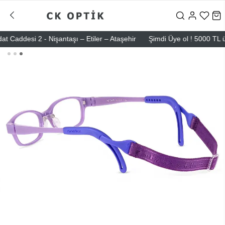
desi 2 - Nişantaşı – Etiler – Ataşehir
Şimdi Üye ol ! 5000 TL üzeri 