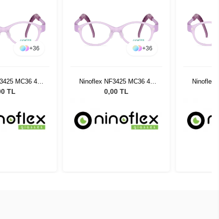
+
36
+
36
F3425 MC36 40
Ninoflex NF3425 MC36 40
Ninoflex
4 128
14 128
00 TL
0,00 TL