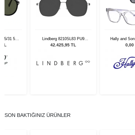
 95/31 55
Lindberg 8210SL83 PU9
Hally and So
Gözlüğü
55145
0 TL
42.425,95 TL
0,00
SON BAKTIĞINIZ ÜRÜNLER