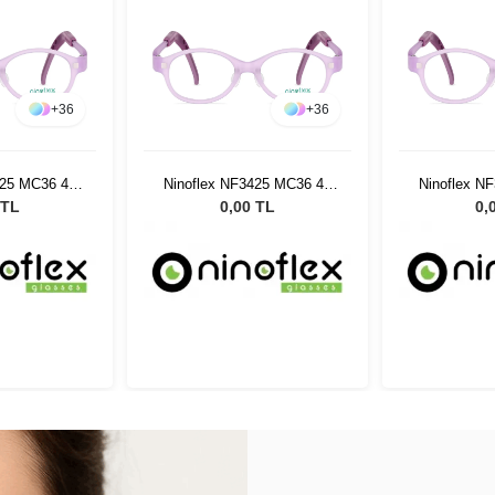
+
36
+
36
425 MC36 40
Ninoflex NF3425 MC36 40
Ninoflex N
28
14 128
1
 TL
0,00 TL
0,