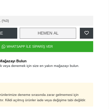
L
(%3)
LE
HEMEN AL
WHATSAPP İLE SİPARİŞ VER
 Mağazayı Bulun
k veya denemek için size en yakın mağazayı bulun.
ürünlerimize deneme sırasında zarar gelmemesi için
ştır. Kilidi açılmış ürünler iade veya değişime tabi değildir.