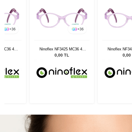
+
36
+
36
5 MC36 40
Ninoflex NF3425 MC36 40
Ninoflex NF3
14 128
14 1
L
0,00 TL
0,00