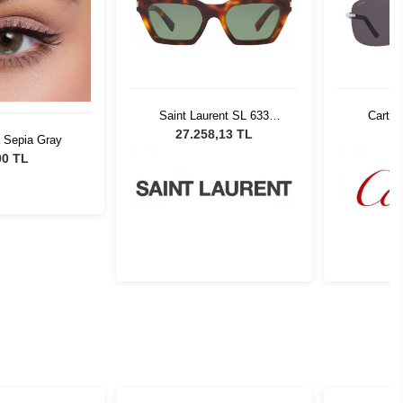
Saint Laurent SL 633
Cartie
CALISTA 003
27.258,13 TL
a Sepia Gray
00 TL