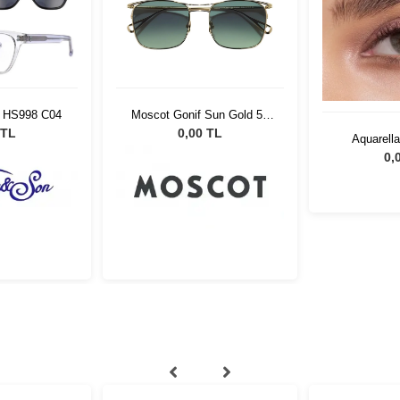
n HS998 C04
Moscot Gonif Sun Gold 54
Forest Wood
 TL
0,00 TL
Aquarell
0,