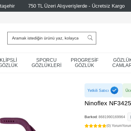
 Alışverişlerde - Ücretsiz Kargo
Mağazalarımız – Bağda
KLİPSLİ
SPORCU
PROGRESİF
GÖZLÜ
GÖZLÜK
GÖZLÜKLERİ
GÖZLÜK
CAMLAR
Yetkili Satıcı
Ücr
Ninoflex NF342
Barkod
:
8681990169964
(0) Yorum
Yoru