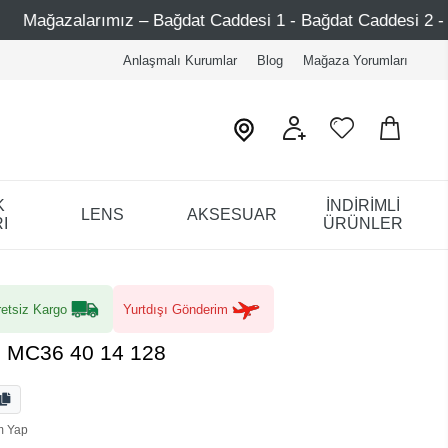
t Caddesi 1 - Bağdat Caddesi 2 - Nişantaşı – Etiler – Ataş
Anlaşmalı Kurumlar
Blog
Mağaza Yorumları
K
İNDİRİMLİ
LENS
AKSESUAR
I
ÜRÜNLER
etsiz Kargo
Yurtdışı Gönderim
5 MC36 40 14 128
m Yap