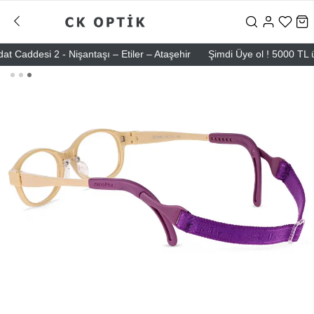
desi 2 - Nişantaşı – Etiler – Ataşehir
Şimdi Üye ol ! 5000 TL üzeri 