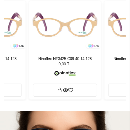
+
36
+
36
40 14 128
Ninoflex NF3425 C09 40 14 128
Ninoflex
0,00 TL