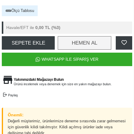
Ölçü Tablosu
Havale/EFT ile
0,00 TL
(%3)
SEPETE EKLE
HEMEN AL
WHATSAPP İLE SİPARİŞ VER
Yakınınızdaki Mağazayı Bulun
Ürünü incelemek veya denemek için size en yakın mağazayı bulun.
Paylaş
Önemli:
Değerli müşterimiz, ürünlerimize deneme sırasında zarar gelmemesi
için güvenlik kilidi takılmıştır. Kilidi açılmış ürünler iade veya
değişime tabi değildir.