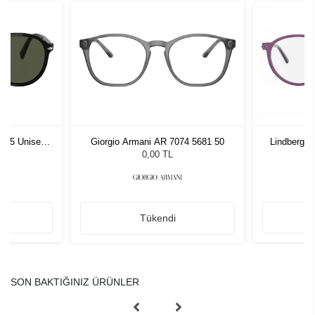
1 55 Unisex
Giorgio Armani AR 7074 5681 50
Lindberg 
ğü
L
0,00 TL
Tükendi
SON BAKTIĞINIZ ÜRÜNLER