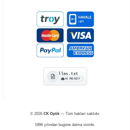
llms.txt
AI READY
© 2026
CK Optik
— Tüm hakları saklıdır.
1996 yılından bugüne daima sizinle.