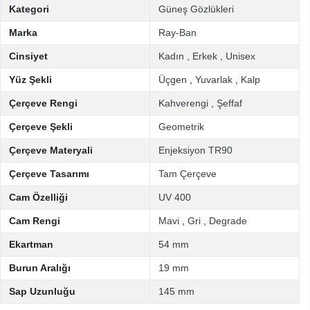
Kategori
Güneş Gözlükleri
Marka
Ray-Ban
Cinsiyet
Kadın
,
Erkek
,
Unisex
Yüz Şekli
Üçgen
,
Yuvarlak
,
Kalp
Çerçeve Rengi
Kahverengi
,
Şeffaf
Çerçeve Şekli
Geometrik
Çerçeve Materyali
Enjeksiyon TR90
Çerçeve Tasarımı
Tam Çerçeve
Cam Özelliği
UV 400
Cam Rengi
Mavi
,
Gri
,
Degrade
Ekartman
54 mm
Burun Aralığı
19 mm
Sap Uzunluğu
145 mm