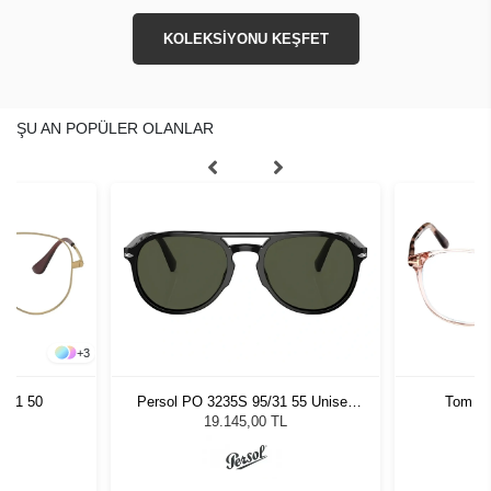
KOLEKSİYONU KEŞFET
ŞU AN POPÜLER OLANLAR
+
3
051 50
Persol PO 3235S 95/31 55 Unisex
Tom Fo
Güneş Gözlüğü
19.145,00 TL