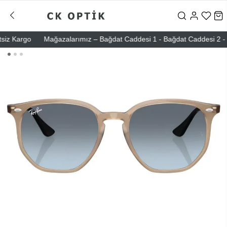
z Kargo
Mağazalarımız – Bağdat Caddesi 1 - Bağdat Caddesi 2 - Nişan