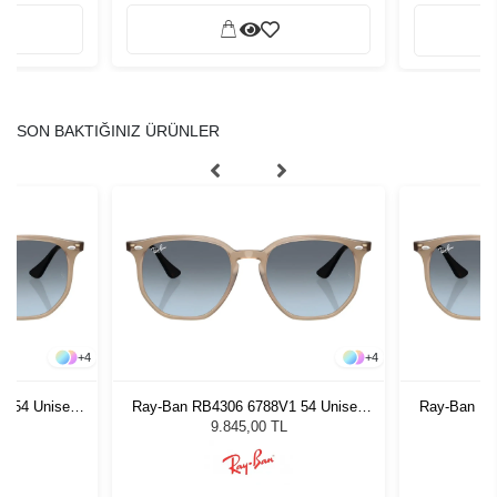
SON BAKTIĞINIZ ÜRÜNLER
+
4
+
4
1 54 Unisex
Ray-Ban RB4306 6788V1 54 Unisex
Ray-Ban RB
ğü
Güneş Gözlüğü
G
9.845,00 TL