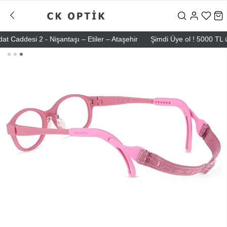
desi 2 - Nişantaşı – Etiler – Ataşehir
Şimdi Üye ol ! 5000 TL üzeri 