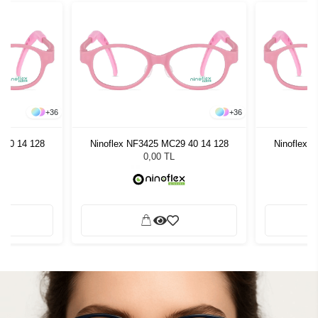
+
36
+
36
 40 14 128
Ninoflex NF3425 MC29 40 14 128
Ninoflex 
0,00 TL