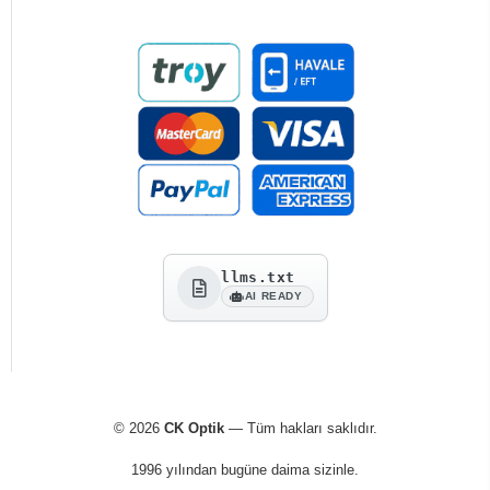
llms.txt
AI READY
© 2026
CK Optik
— Tüm hakları saklıdır.
1996 yılından bugüne daima sizinle.