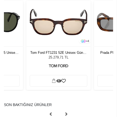
+
4
1 55 Unisex
Tom Ford FT1231 52E Unisex Güneş
Prada PR 
ğü
Gözlüğü
G
L
25.279,71 TL
SON BAKTIĞINIZ ÜRÜNLER