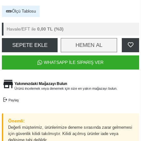
Ölçü Tablosu
Havale/EFT ile
0,00 TL
(%3)
SEPETE EKLE
HEMEN AL
WHATSAPP İLE SİPARİŞ VER
Yakınınızdaki Mağazayı Bulun
Ürünü incelemek veya denemek için size en yakın mağazayı bulun.
Paylaş
Önemli:
Değerli müşterimiz, ürünlerimize deneme sırasında zarar gelmemesi
için güvenlik kilidi takılmıştır. Kilidi açılmış ürünler iade veya
değişime tabi değildir.