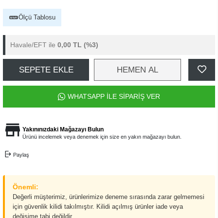
Ölçü Tablosu
Havale/EFT ile
0,00 TL
(%3)
SEPETE EKLE
HEMEN AL
WHATSAPP İLE SİPARİŞ VER
Yakınınızdaki Mağazayı Bulun
Ürünü incelemek veya denemek için size en yakın mağazayı bulun.
Paylaş
Önemli:
Değerli müşterimiz, ürünlerimize deneme sırasında zarar gelmemesi
için güvenlik kilidi takılmıştır. Kilidi açılmış ürünler iade veya
değişime tabi değildir.