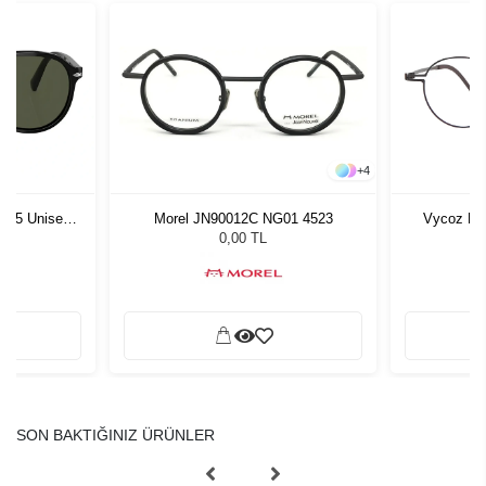
+
4
1 55 Unisex
Morel JN90012C NG01 4523
Vycoz Du
ğü
L
0,00 TL
SON BAKTIĞINIZ ÜRÜNLER