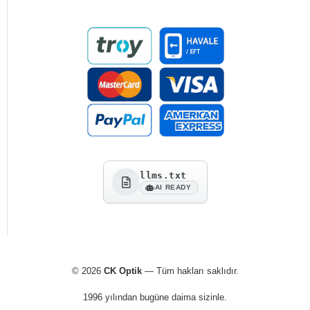
llms.txt
AI READY
© 2026
CK Optik
— Tüm hakları saklıdır.
1996 yılından bugüne daima sizinle.