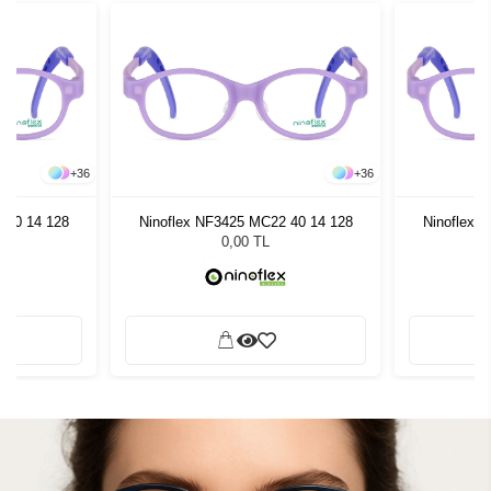
+
36
+
36
 40 14 128
Ninoflex NF3425 MC22 40 14 128
Ninoflex 
0,00 TL