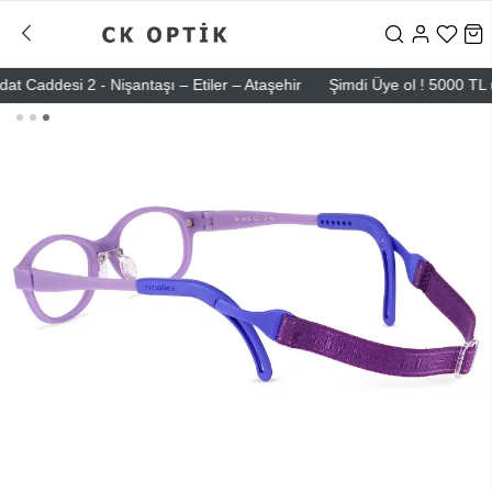
ddesi 2 - Nişantaşı – Etiler – Ataşehir
Şimdi Üye ol ! 5000 TL üzeri