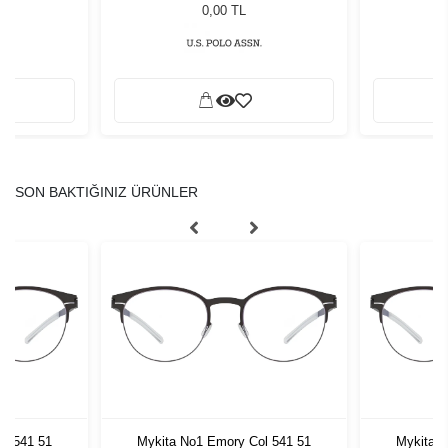
0,00 TL
SON BAKTIĞINIZ ÜRÜNLER
ol 541 51
Mykita No1 Emory Col 541 51
Mykita N