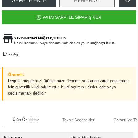
SEPETE EKLE
HEMEN AL
WHATSAPP İLE SİPARİŞ VER
Yakınınızdaki Mağazayı Bulun
Ürünü incelemek veya denemek için size en yakın mağazayı bulun.
Paylaş
Önemli:
Değerli müşterimiz, ürünlerimize deneme sırasında zarar gelmemesi
için güvenlik kilidi takılmıştır. Kilidi açılmış ürünler iade veya
değişime tabi değildir.
Ürün Özellikleri
Taksit Seçenekleri
Garanti Ve Te
Kategori
Optik Gözlükleri