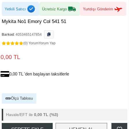
Yetkili Satıcı
Ücretsiz Kargo
Yurtdışı Gönderim
Mykita No1 Emory Col 541 51
Barkod
:
4053465147854
(0) Yorum
Yorum Yap
0,00 TL
0,00 TL 'den başlayan taksitlerle
Ölçü Tablosu
Havale/EFT ile
0,00 TL
(%3)