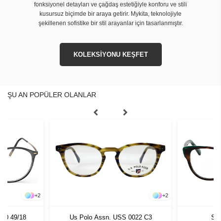
fonksiyonel detayları ve çağdaş estetiğiyle konforu ve stili
kusursuz biçimde bir araya getirir. Mykita, teknolojiyle
şekillenen sofistike bir stil arayanlar için tasarlanmıştır.
KOLEKSİYONU KEŞFET
ŞU AN POPÜLER OLANLAR
+
2
+
2
030 49/18
Us Polo Assn. USS 0022 C3
Sla