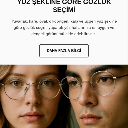
YÜZ ŞEKLİNE GÖRE GÖZLÜK
SEÇİMİ
Yuvarlak, kare, oval, dikdörtgen, kalp ve üçgen yüz şekline
göre gözlük seçimi yaparak yüz hatlarınıza en uygun ve
dengeli görünümü elde edebilirsiniz.
DAHA FAZLA BILGI