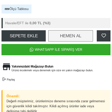
Ölçü Tablosu
Havale/EFT ile
0,00 TL
(%3)
SEPETE EKLE
HEMEN AL
WHATSAPP İLE SİPARİŞ VER
Yakınınızdaki Mağazayı Bulun
Ürünü incelemek veya denemek için size en yakın mağazayı bulun.
Paylaş
Önemli:
Değerli müşterimiz, ürünlerimize deneme sırasında zarar gelmemesi
için güvenlik kilidi takılmıştır. Kilidi açılmış ürünler iade veya
değişime tabi değildir.