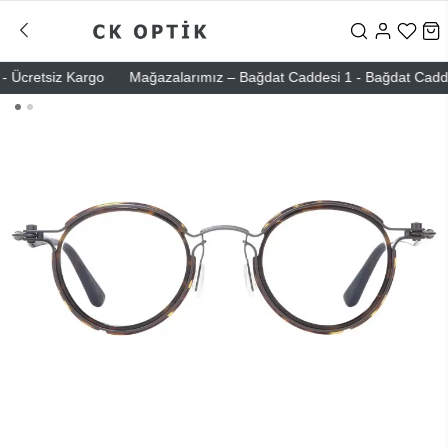
Ücretsiz Kargo
Mağazalarımız – Bağdat Caddesi 1 - Bağdat Caddesi 2 