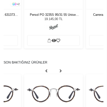
+
2
261 631373
Persol PO 3235S 95/31 55 Unisex
Carrera 3
zlüğü
Güneş Gözlüğü
L
19.145,00 TL
SON BAKTIĞINIZ ÜRÜNLER