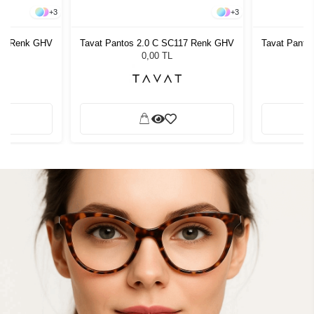
+
3
+
3
117 Renk GHV
Tavat Pantos 2.0 C SC117 Renk GHV
Tavat Panto
0,00 TL