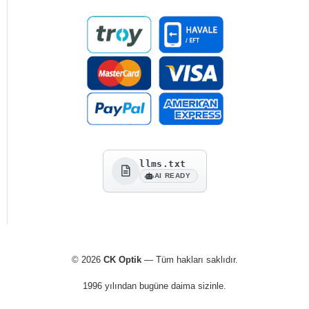
llms.txt
AI READY
© 2026
CK Optik
— Tüm hakları saklıdır.
1996 yılından bugüne daima sizinle.