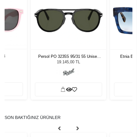
4-4
Persol PO 3235S 95/31 55 Unisex
Etnia Ba
Güneş Gözlüğü
19.145,00 TL
SON BAKTIĞINIZ ÜRÜNLER