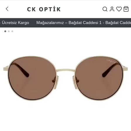
cretsiz Kargo
Mağazalarımız – Bağdat Caddesi 1 - Bağdat Caddesi 2 