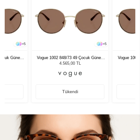
+
5
+
5
Çocuk Güneş
Vogue 1002 848/73 49 Çocuk Güneş
Vogue 1002
Gözlüğü
4.565,00 TL
Tükendi