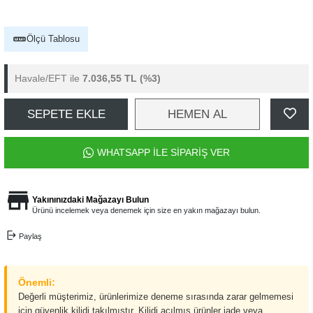
Ölçü Tablosu
Havale/EFT ile
7.036,55 TL
(%3)
SEPETE EKLE
HEMEN AL
WHATSAPP İLE SİPARİŞ VER
Yakınınızdaki Mağazayı Bulun
Ürünü incelemek veya denemek için size en yakın mağazayı bulun.
Paylaş
Önemli:
Değerli müşterimiz, ürünlerimize deneme sırasında zarar gelmemesi
için güvenlik kilidi takılmıştır. Kilidi açılmış ürünler iade veya