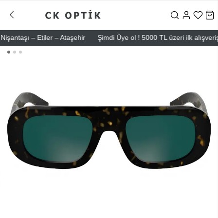
şı – Etiler – Ataşehir
Şimdi Üye ol ! 5000 TL üzeri ilk alışverişinde