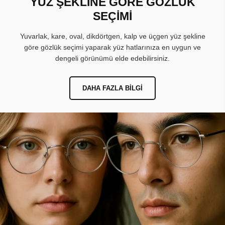
YÜZ ŞEKLİNE GÖRE GÖZLÜK
SEÇİMİ
Yuvarlak, kare, oval, dikdörtgen, kalp ve üçgen yüz şekline
göre gözlük seçimi yaparak yüz hatlarınıza en uygun ve
dengeli görünümü elde edebilirsiniz.
DAHA FAZLA BILGI