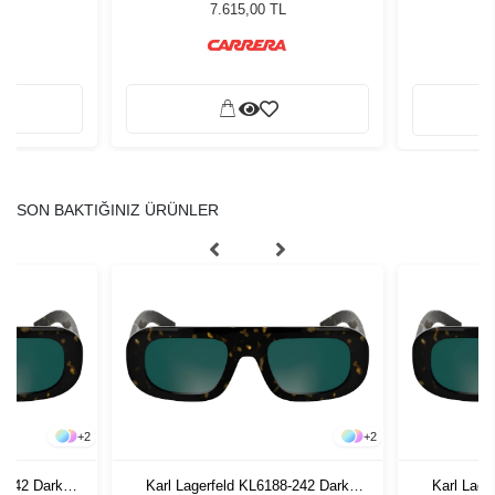
ğü
Gözlüğü
M
L
7.615,00 TL
SON BAKTIĞINIZ ÜRÜNLER
+
2
+
2
8-242 Dark
Karl Lagerfeld KL6188-242 Dark
Karl Lage