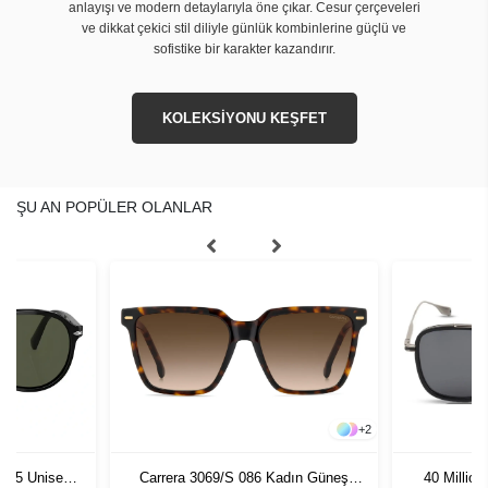
anlayışı ve modern detaylarıyla öne çıkar. Cesur çerçeveleri
ve dikkat çekici stil diliyle günlük kombinlerine güçlü ve
sofistike bir karakter kazandırır.
KOLEKSİYONU KEŞFET
ŞU AN POPÜLER OLANLAR
+
2
1 55 Unisex
Carrera 3069/S 086 Kadın Güneş
40 Millio