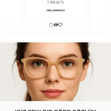
ş Gözlüğü
Tortoise Kadın Güneş Gözlüğü
Tortoise
7.254,18 TL