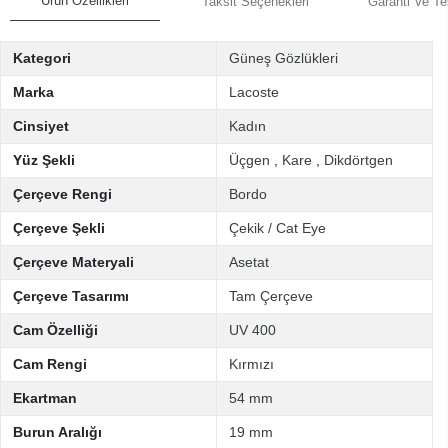
Ürün Özellikleri
Taksit Seçenekleri
Garanti Ve Te
Kategori
Güneş Gözlükleri
Marka
Lacoste
Cinsiyet
Kadın
Yüz Şekli
Üçgen
,
Kare
,
Dikdörtgen
Çerçeve Rengi
Bordo
Çerçeve Şekli
Çekik / Cat Eye
Çerçeve Materyali
Asetat
Çerçeve Tasarımı
Tam Çerçeve
Cam Özelliği
UV 400
Cam Rengi
Kırmızı
Ekartman
54 mm
Burun Aralığı
19 mm