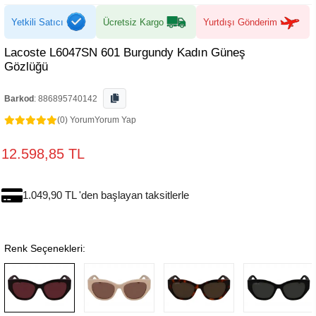
Yetkili Satıcı
Ücretsiz Kargo
Yurtdışı Gönderim
Lacoste L6047SN 601 Burgundy Kadın Güneş
Gözlüğü
Barkod
:
886895740142
(0) Yorum
Yorum Yap
12.598,85 TL
1.049,90 TL 'den başlayan taksitlerle
Renk Seçenekleri: