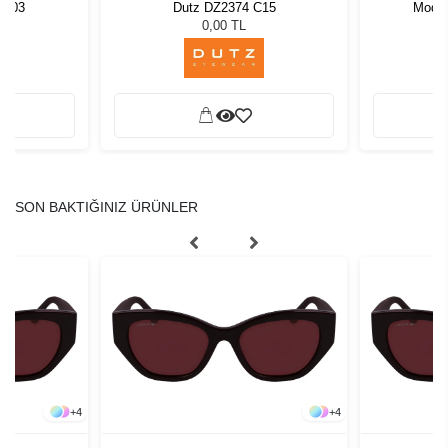
 003
Dutz DZ2374 C15
Modo
L
0,00 TL
SON BAKTIĞINIZ ÜRÜNLER
+
4
+
4