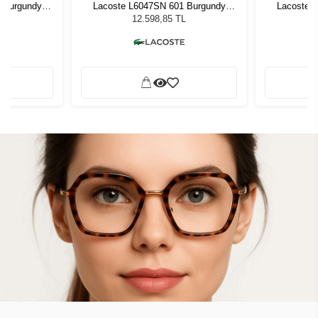
 Burgundy
Lacoste L6047SN 601 Burgundy
Lacoste 
zlüğü
Kadın Güneş Gözlüğü
Kadı
L
12.598,85 TL