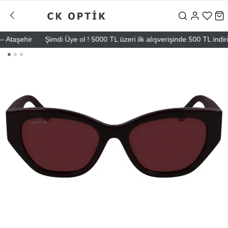
taşehir
Şimdi Üye ol ! 5000 TL üzeri ilk alışverişinde 500 TL indirim