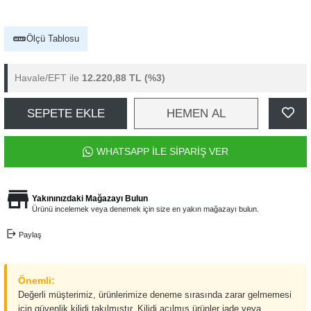
Ölçü Tablosu
Havale/EFT ile
12.220,88 TL
(%3)
SEPETE EKLE
HEMEN AL
WHATSAPP İLE SİPARİŞ VER
Yakınınızdaki Mağazayı Bulun
Ürünü incelemek veya denemek için size en yakın mağazayı bulun.
Paylaş
Önemli:
Değerli müşterimiz, ürünlerimize deneme sırasında zarar gelmemesi
için güvenlik kilidi takılmıştır. Kilidi açılmış ürünler iade veya