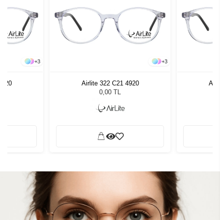
+
3
+
3
 4920
Airlite 322 C21 4920
Airl
0,00 TL