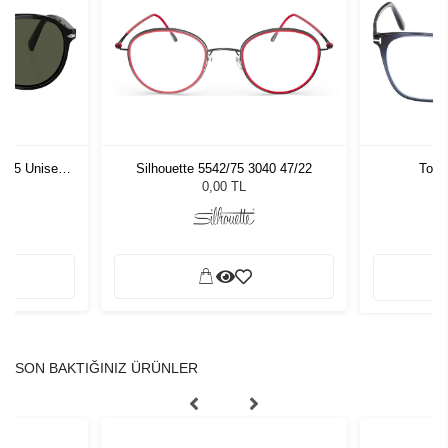
1 55 Unisex
Silhouette 5542/75 3040 47/22
Tom 
ğü
L
0,00 TL
SON BAKTIĞINIZ ÜRÜNLER