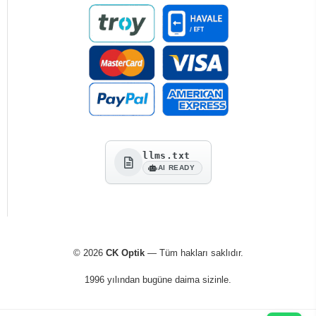
llms.txt
AI READY
© 2026
CK Optik
— Tüm hakları saklıdır.
1996 yılından bugüne daima sizinle.