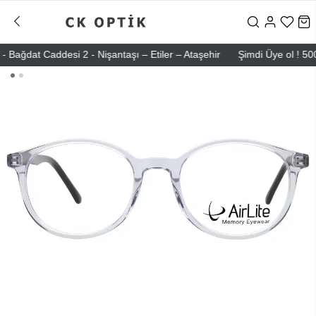
dat Caddesi 2 - Nişantaşı – Etiler – Ataşehir
Şimdi Üye ol ! 5000 TL