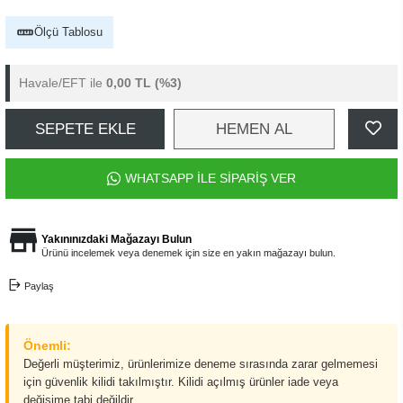
Ölçü Tablosu
Havale/EFT ile
0,00 TL
(%3)
SEPETE EKLE
HEMEN AL
WHATSAPP İLE SİPARİŞ VER
Yakınınızdaki Mağazayı Bulun
Ürünü incelemek veya denemek için size en yakın mağazayı bulun.
Paylaş
Önemli:
Değerli müşterimiz, ürünlerimize deneme sırasında zarar gelmemesi
için güvenlik kilidi takılmıştır. Kilidi açılmış ürünler iade veya
değişime tabi değildir.