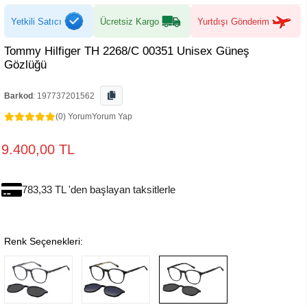
Yetkili Satıcı
Ücretsiz Kargo
Yurtdışı Gönderim
Tommy Hilfiger TH 2268/C 00351 Unisex Güneş
Gözlüğü
Barkod
:
197737201562
(0) Yorum
Yorum Yap
9.400,00 TL
783,33 TL 'den başlayan taksitlerle
Renk Seçenekleri: