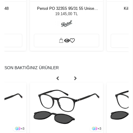
LV 48
Persol PO 3235S 95/31 55 Unisex
Kili
Güneş Gözlüğü
L
19.145,00 TL
SON BAKTIĞINIZ ÜRÜNLER
+
3
+
3