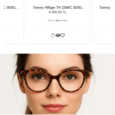
68/C 00351
Tommy Hilfiger TH 2268/C 00351
Tommy Hil
zlüğü
Unisex Güneş Gözlüğü
Unis
9.400,00 TL