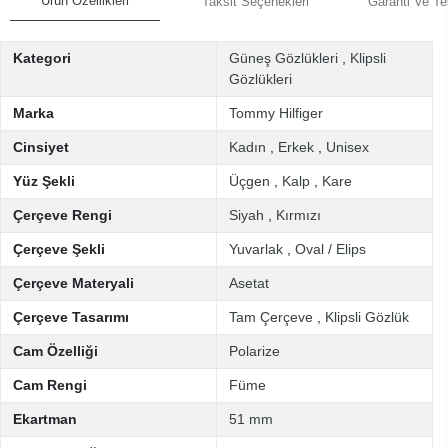
Ürün Özellikleri
Taksit Seçenekleri
Garanti Ve Te
Kategori
Güneş Gözlükleri
,
Klipsli
Gözlükleri
Marka
Tommy Hilfiger
Cinsiyet
Kadın
,
Erkek
,
Unisex
Yüz Şekli
Üçgen
,
Kalp
,
Kare
Çerçeve Rengi
Siyah
,
Kırmızı
Çerçeve Şekli
Yuvarlak
,
Oval / Elips
Çerçeve Materyali
Asetat
Çerçeve Tasarımı
Tam Çerçeve
,
Klipsli Gözlük
Cam Özelliği
Polarize
Cam Rengi
Füme
Ekartman
51 mm