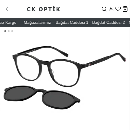
Kargo
Mağazalarımız – Bağdat Caddesi 1 - Bağdat Caddesi 2 - Nişant