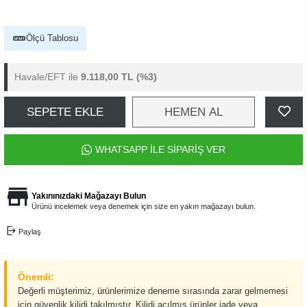
Ölçü Tablosu
Havale/EFT ile
9.118,00 TL
(%3)
SEPETE EKLE
HEMEN AL
WHATSAPP İLE SİPARİŞ VER
Yakınınızdaki Mağazayı Bulun
Ürünü incelemek veya denemek için size en yakın mağazayı bulun.
Paylaş
Önemli:
Değerli müşterimiz, ürünlerimize deneme sırasında zarar gelmemesi
için güvenlik kilidi takılmıştır. Kilidi açılmış ürünler iade veya