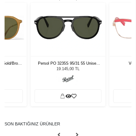
y Gold/Brown
Persol PO 3235S 95/31 55 Unisex
Vog
 701
Güneş Gözlüğü
19.145,00 TL
SON BAKTIĞINIZ ÜRÜNLER