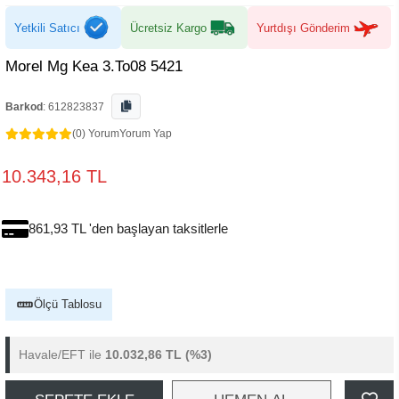
Yetkili Satıcı
Ücretsiz Kargo
Yurtdışı Gönderim
Morel Mg Kea 3.To08 5421
Barkod
:
612823837
(0) Yorum
Yorum Yap
10.343,16 TL
861,93 TL 'den başlayan taksitlerle
Ölçü Tablosu
Havale/EFT ile
10.032,86 TL
(%3)