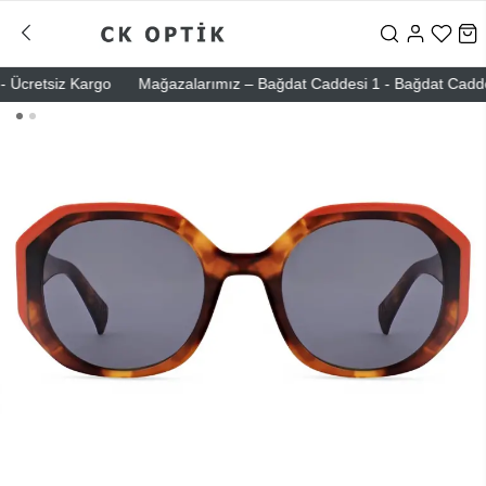
Ücretsiz Kargo
Mağazalarımız – Bağdat Caddesi 1 - Bağdat Caddesi 2 