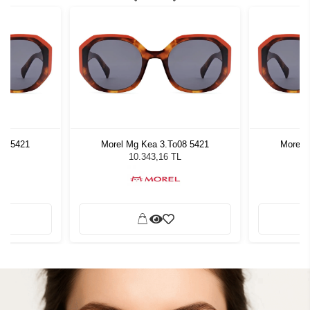
08 5421
Morel Mg Kea 3.To08 5421
Morel 
L
10.343,16 TL