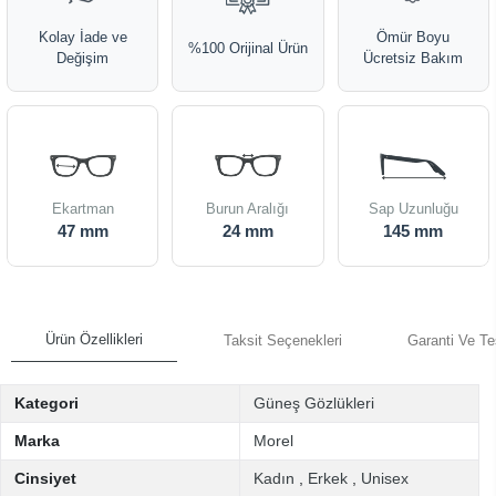
Kolay İade ve
Ömür Boyu
%100 Orijinal Ürün
Değişim
Ücretsiz Bakım
Ekartman
Burun Aralığı
Sap Uzunluğu
47 mm
24 mm
145 mm
Ürün Özellikleri
Taksit Seçenekleri
Garanti Ve Te
Kategori
Güneş Gözlükleri
Marka
Morel
Cinsiyet
Kadın
,
Erkek
,
Unisex