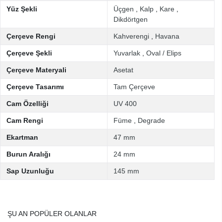
Yüz Şekli
Üçgen
,
Kalp
,
Kare
,
Dikdörtgen
Çerçeve Rengi
Kahverengi
,
Havana
Çerçeve Şekli
Yuvarlak
,
Oval / Elips
Çerçeve Materyali
Asetat
Çerçeve Tasarımı
Tam Çerçeve
Cam Özelliği
UV 400
Cam Rengi
Füme
,
Degrade
Ekartman
47 mm
Burun Aralığı
24 mm
Sap Uzunluğu
145 mm
ŞU AN POPÜLER OLANLAR