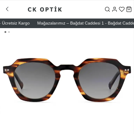
cretsiz Kargo
Mağazalarımız – Bağdat Caddesi 1 - Bağdat Caddesi 2 -