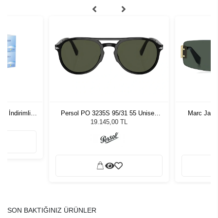
c İndirimli
Persol PO 3235S 95/31 55 Unisex
Marc Jaco
utu
Güneş Gözlüğü
G
19.145,00 TL
SON BAKTIĞINIZ ÜRÜNLER