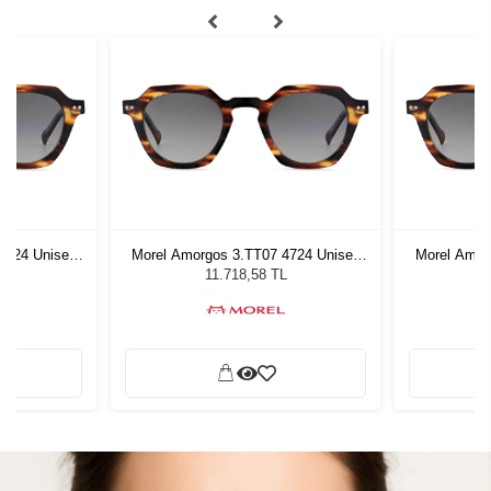
4724 Unisex
Morel Amorgos 3.TT07 4724 Unisex
Morel Amor
ğü
Güneş Gözlüğü
G
L
11.718,58 TL