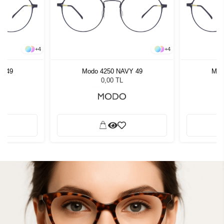
+
4
+
4
Y 49
Modo 4250 NAVY 49
Mod
0,00 TL