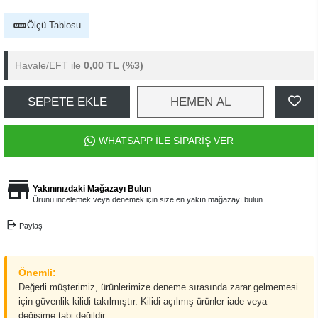
Ölçü Tablosu
Havale/EFT ile
0,00 TL
(%3)
SEPETE EKLE
HEMEN AL
WHATSAPP İLE SİPARİŞ VER
Yakınınızdaki Mağazayı Bulun
Ürünü incelemek veya denemek için size en yakın mağazayı bulun.
Paylaş
Önemli:
Değerli müşterimiz, ürünlerimize deneme sırasında zarar gelmemesi
için güvenlik kilidi takılmıştır. Kilidi açılmış ürünler iade veya
değişime tabi değildir.