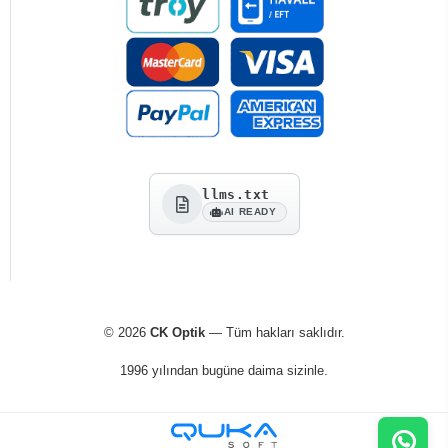
llms.txt
AI READY
© 2026
CK Optik
— Tüm hakları saklıdır.
1996 yılından bugüne daima sizinle.