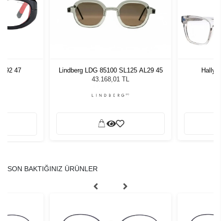
 092 47
Hally 
Lindberg LDG 85100 SL125 AL29 45
43.168,01 TL
SON BAKTIĞINIZ ÜRÜNLER