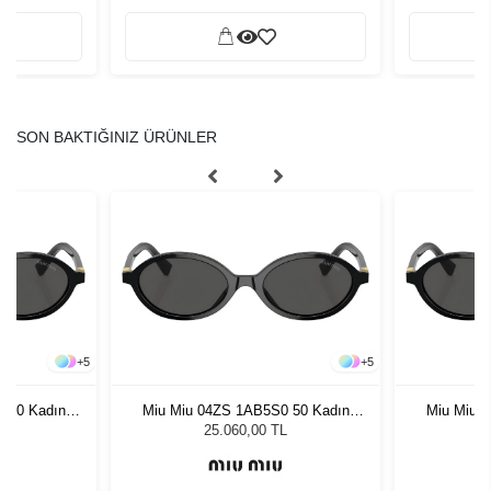
SON BAKTIĞINIZ ÜRÜNLER
+
5
+
5
 50 Kadın
Miu Miu 04ZS 1AB5S0 50 Kadın
Miu Miu 
ğü
Güneş Gözlüğü
G
L
25.060,00 TL