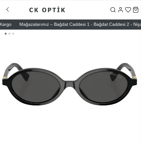
go
Mağazalarımız – Bağdat Caddesi 1 - Bağdat Caddesi 2 - Nişantaşı