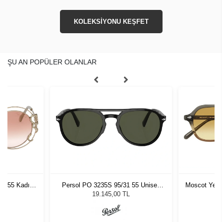
KOLEKSİYONU KEŞFET
ŞU AN POPÜLER OLANLAR
4U 55 Kadın
Persol PO 3235S 95/31 55 Unisex
Moscot Yen
ğü
Güneş Gözlüğü
5
L
19.145,00 TL