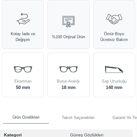
Kolay İade ve
Ömür Boyu
%100 Orijinal Ürün
Değişim
Ücretsiz Bakım
Ekartman
Burun Aralığı
Sap Uzunluğu
50 mm
18 mm
140 mm
Ürün Özellikleri
Taksit Seçenekleri
Garanti Ve Te
Kategori
Güneş Gözlükleri