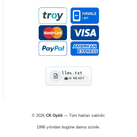
llms.txt
AI READY
© 2026
CK Optik
— Tüm hakları saklıdır.
1996 yılından bugüne daima sizinle.