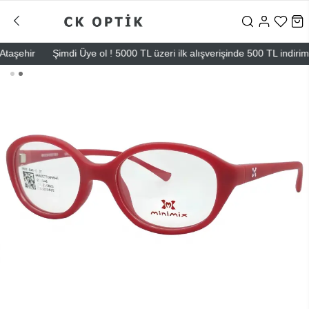
şehir
Şimdi Üye ol ! 5000 TL üzeri ilk alışverişinde 500 TL indirim