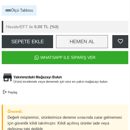
Ölçü Tablosu
Havale/EFT ile
0,00 TL
(%3)
SEPETE EKLE
HEMEN AL
WHATSAPP İLE SİPARİŞ VER
Yakınınızdaki Mağazayı Bulun
Ürünü incelemek veya denemek için size en yakın mağazayı bulun.
Paylaş
Önemli:
Değerli müşterimiz, ürünlerimize deneme sırasında zarar gelmemesi
için güvenlik kilidi takılmıştır. Kilidi açılmış ürünler iade veya
değişime tabi değildir.