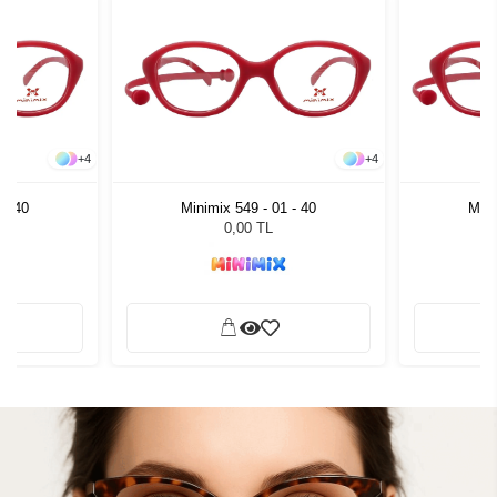
+
4
+
4
 - 40
Minimix 549 - 01 - 40
Mini
0,00 TL