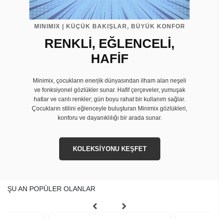
MINIMIX | KÜÇÜK BAKIŞLAR, BÜYÜK KONFOR
RENKLİ, EĞLENCELİ,
HAFİF
Minimix, çocukların enerjik dünyasından ilham alan neşeli
ve fonksiyonel gözlükler sunar. Hafif çerçeveler, yumuşak
hatlar ve canlı renkler; gün boyu rahat bir kullanım sağlar.
Çocukların stilini eğlenceyle buluşturan Minimix gözlükleri,
konforu ve dayanıklılığı bir arada sunar.
KOLEKSİYONU KEŞFET
ŞU AN POPÜLER OLANLAR