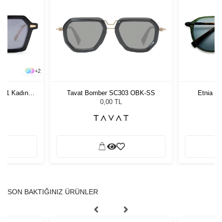
+
2
 01 Kadın
Tavat Bomber SC303 OBK-SS
Etnia B
ğü
0,00 TL
SON BAKTIĞINIZ ÜRÜNLER