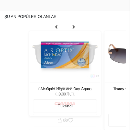
ŞU AN POPÜLER OLANLAR
+
3
rkek Güneş
Air Optix Night and Day Aqua
Jimmy Ch
Kadı
0,00 TL
Tükendi