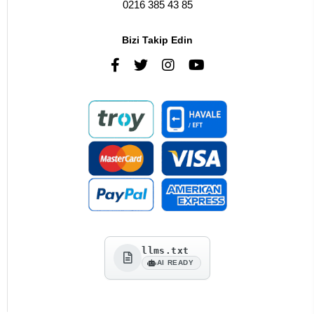
0216 385 43 85
Bizi Takip Edin
llms.txt
AI READY