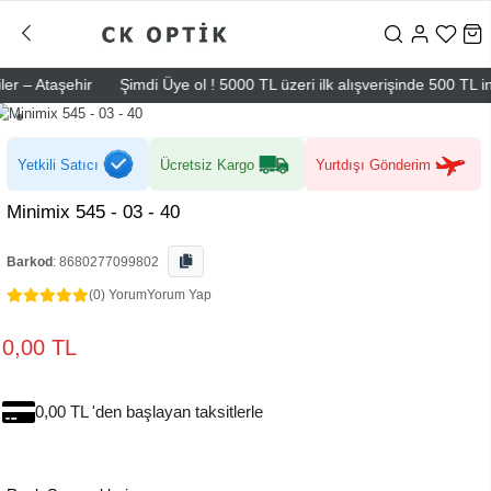
– Ataşehir
Şimdi Üye ol ! 5000 TL üzeri ilk alışverişinde 500 TL indir
Yetkili Satıcı
Ücretsiz Kargo
Yurtdışı Gönderim
Minimix 545 - 03 - 40
Barkod
:
8680277099802
(0) Yorum
Yorum Yap
0,00 TL
0,00 TL 'den başlayan taksitlerle