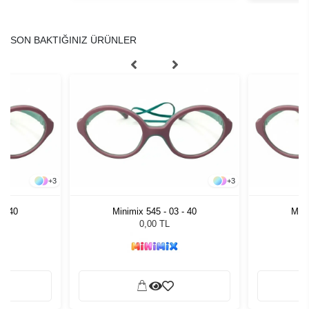
SON BAKTIĞINIZ ÜRÜNLER
+
3
+
3
 - 40
Minimix 545 - 03 - 40
Mini
0,00 TL