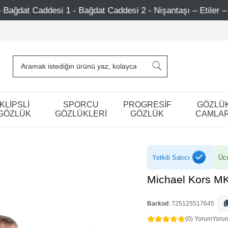
ağdat Caddesi 2 - Nişantaşı – Etiler – Ataşehir
750 T
KLİPSLİ
SPORCU
PROGRESİF
GÖZLÜ
GÖZLÜK
GÖZLÜKLERİ
GÖZLÜK
CAMLAR
Yetkili Satıcı
Ücr
Michael Kors M
Barkod
:
725125517645
(0) Yorum
Yoru