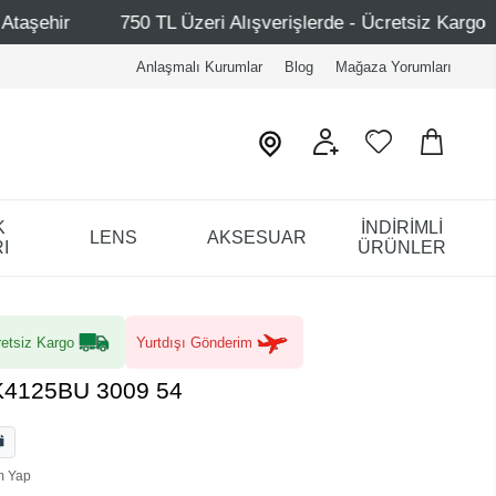
L Üzeri Alışverişlerde - Ücretsiz Kargo
Mağazalarımız –
Anlaşmalı Kurumlar
Blog
Mağaza Yorumları
K
İNDİRİMLİ
LENS
AKSESUAR
I
ÜRÜNLER
etsiz Kargo
Yurtdışı Gönderim
K4125BU 3009 54
m Yap