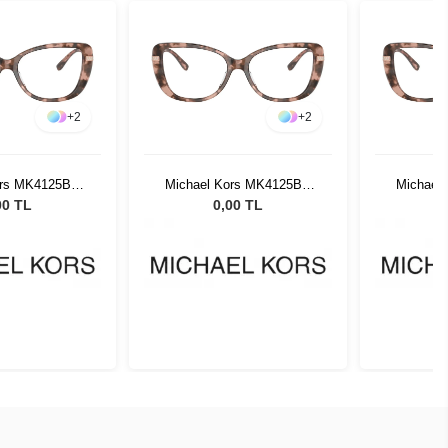
+
2
+
2
ors MK4125BU
Michael Kors MK4125BU
Michael
09 54
3009 54
00 TL
0,00 TL