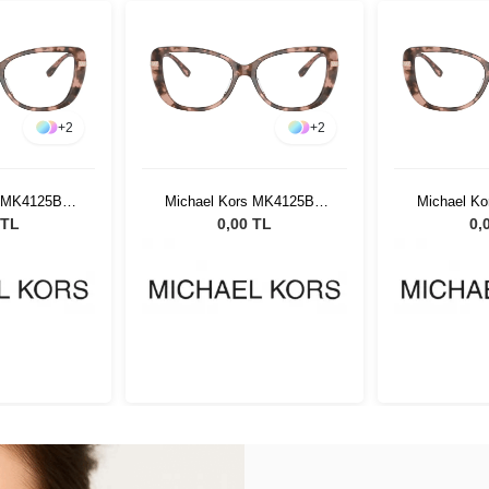
+
2
+
2
s MK4125BU
Michael Kors MK4125BU
Michael K
 54
3009 54
30
 TL
0,00 TL
0,