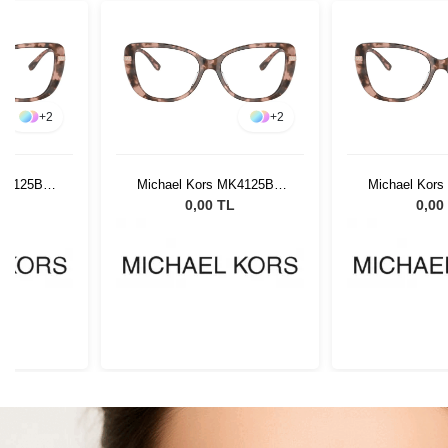
+
2
+
2
MK4125BU
Michael Kors MK4125BU
Michael Kor
4
3009 54
3009
L
0,00 TL
0,00