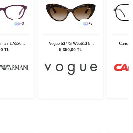
+
3
+
3
rmani EA3204
Vogue 5377S W65613 52
Carrera
15 46
Kadın Güneş Gözlüğü
00 TL
5.350,00 TL