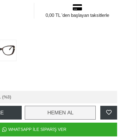
0,00 TL 'den başlayan taksitlerle
L
(%3)
LE
HEMEN AL
WHATSAPP İLE SİPARİŞ VER