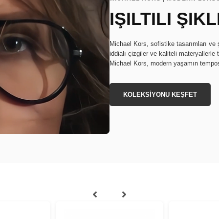
IŞILTILI ŞIKL
Michael Kors, sofistike tasarımları ve ş
iddialı çizgiler ve kaliteli materyallerle
Michael Kors, modern yaşamın temposun
KOLEKSİYONU KEŞFET