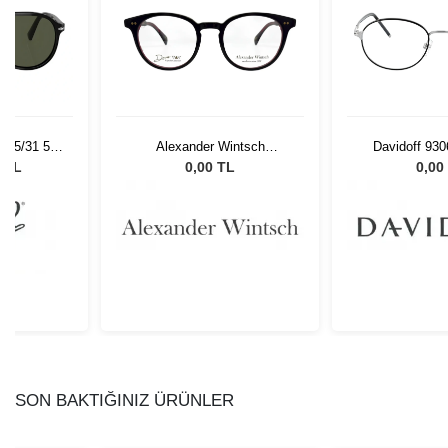
 95/31 55
Alexander Wintsch
Davidoff 930
Gözlüğü
AWD5002 C4
0 TL
0,00 TL
0,00
SON BAKTIĞINIZ ÜRÜNLER