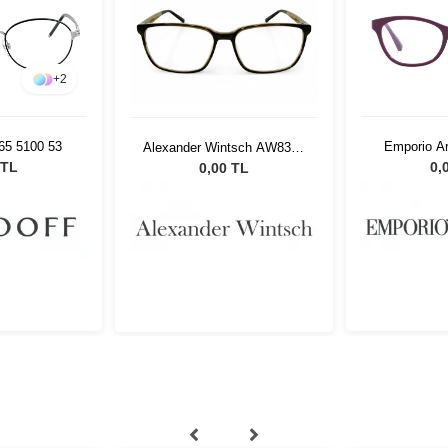
+
2
65 5100 53
Emporio A
Alexander Wintsch AW8308
51
C4
 TL
0,
0,00 TL