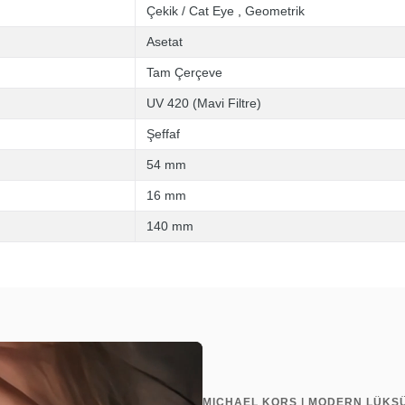
Çekik / Cat Eye
,
Geometrik
Asetat
Tam Çerçeve
UV 420 (Mavi Filtre)
Şeffaf
54 mm
16 mm
140 mm
MICHAEL KORS | MODERN LÜKSÜ