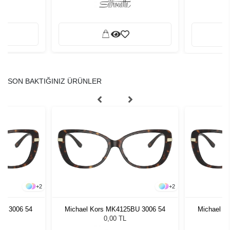
SON BAKTIĞINIZ ÜRÜNLER
+
2
+
2
BU 3006 54
Michael Kors MK4125BU 3006 54
Michael K
0,00 TL