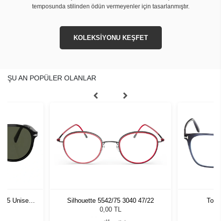
temposunda stilinden ödün vermeyenler için tasarlanmıştır.
KOLEKSİYONU KEŞFET
ŞU AN POPÜLER OLANLAR
1 55 Unisex
Silhouette 5542/75 3040 47/22
Tom 
ğü
L
0,00 TL