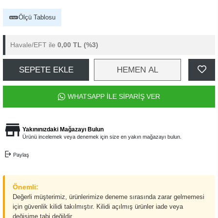
Ölçü Tablosu
Havale/EFT ile
0,00 TL
(%3)
SEPETE EKLE
HEMEN AL
WHATSAPP İLE SİPARİŞ VER
Yakınınızdaki Mağazayı Bulun
Ürünü incelemek veya denemek için size en yakın mağazayı bulun.
Paylaş
Önemli:
Değerli müşterimiz, ürünlerimize deneme sırasında zarar gelmemesi
için güvenlik kilidi takılmıştır. Kilidi açılmış ürünler iade veya
değişime tabi değildir.