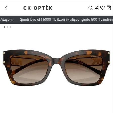
ehir
Şimdi Üye ol ! 5000 TL üzeri ilk alışverişinde 500 TL indirim