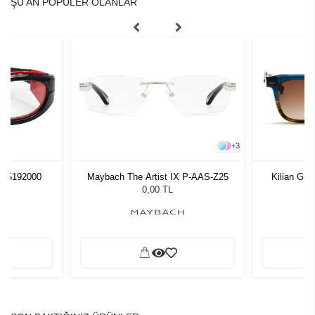
ŞU AN POPÜLER OLANLAR
+
3
0275192000
Maybach The Artist IX P-AAS-Z25
Kilian Gri
0,00 TL