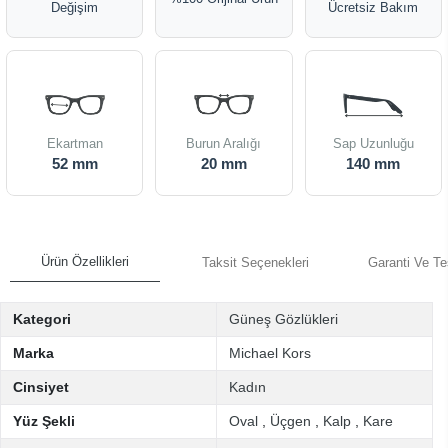
Değişim
Ücretsiz Bakım
Ekartman
Burun Aralığı
Sap Uzunluğu
52 mm
20 mm
140 mm
Ürün Özellikleri
Taksit Seçenekleri
Garanti Ve Te
Kategori
Güneş Gözlükleri
Marka
Michael Kors
Cinsiyet
Kadın
Yüz Şekli
Oval
,
Üçgen
,
Kalp
,
Kare