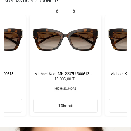
SON BAKTIĞINIZ ÜRÜNLER
 300613 - 52
Michael Kors MK 2237U 300613 - 52
Michael Kor
zlüğü
Kadın Güneş Gözlüğü
Kadı
L
13.005,00 TL
Tükendi