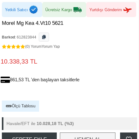
Yetkili Satıcı
Ücretsiz Kargo
Yurtdışı Gönderim
Morel Mg Kea 4.Vt10 5621
Barkod
:
612823844
(0) Yorum
Yorum Yap
10.338,33 TL
861,53 TL 'den başlayan taksitlerle
Ölçü Tablosu
Havale/EFT ile
10.028,18 TL
(%3)