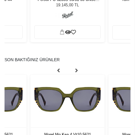
Güneş Gözlüğü
19.145,00 TL
SON BAKTIĞINIZ ÜRÜNLER
10 5621
Morel Mg Kea 4.Vt10 5621
Morel 