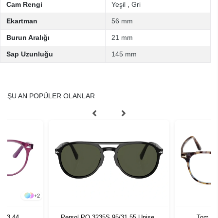
Cam Rengi
Yeşil
,
Gri
Ekartman
56 mm
Burun Aralığı
21 mm
Sap Uzunluğu
145 mm
ŞU AN POPÜLER OLANLAR
+
2
813 44
Persol PO 3235S 95/31 55 Unisex
Tom Fo