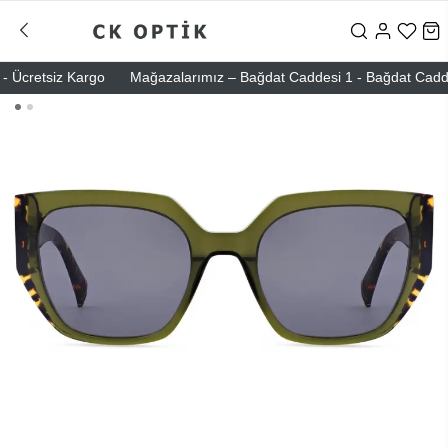
Ücretsiz Kargo
Mağazalarımız – Bağdat Caddesi 1 - Bağdat Caddesi 2 