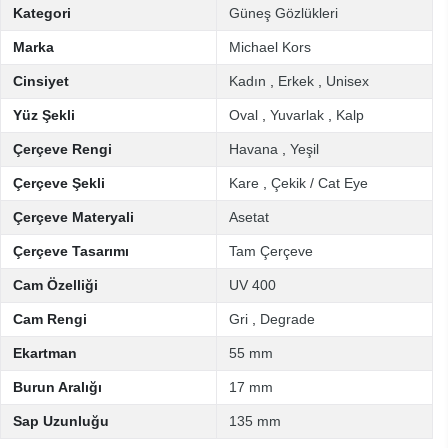
Kategori
Güneş Gözlükleri
Marka
Michael Kors
Cinsiyet
Kadın
,
Erkek
,
Unisex
Yüz Şekli
Oval
,
Yuvarlak
,
Kalp
Çerçeve Rengi
Havana
,
Yeşil
Çerçeve Şekli
Kare
,
Çekik / Cat Eye
Çerçeve Materyali
Asetat
Çerçeve Tasarımı
Tam Çerçeve
Cam Özelliği
UV 400
Cam Rengi
Gri
,
Degrade
Ekartman
55 mm
Burun Aralığı
17 mm
Sap Uzunluğu
135 mm