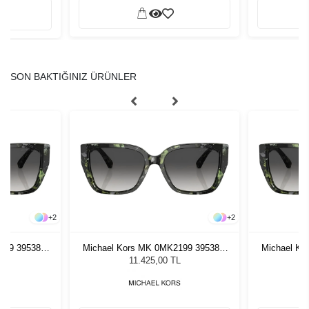
SON BAKTIĞINIZ ÜRÜNLER
+
2
+
2
199 39538G
Michael Kors MK 0MK2199 39538G
Michael K
özlüğü
55 Kadın Güneş Gözlüğü
55 Ka
L
11.425,00 TL