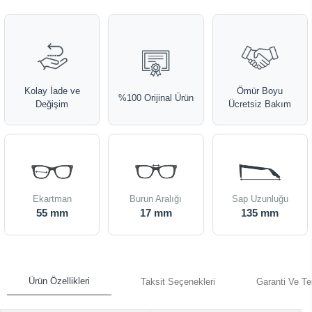
Kolay İade ve
Ömür Boyu
%100 Orijinal Ürün
Değişim
Ücretsiz Bakım
Ekartman
Burun Aralığı
Sap Uzunluğu
55 mm
17 mm
135 mm
Ürün Özellikleri
Taksit Seçenekleri
Garanti Ve Te