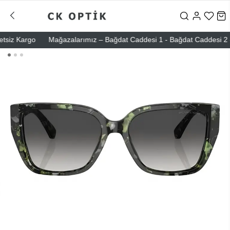
iz Kargo
Mağazalarımız – Bağdat Caddesi 1 - Bağdat Caddesi 2 - Nişa