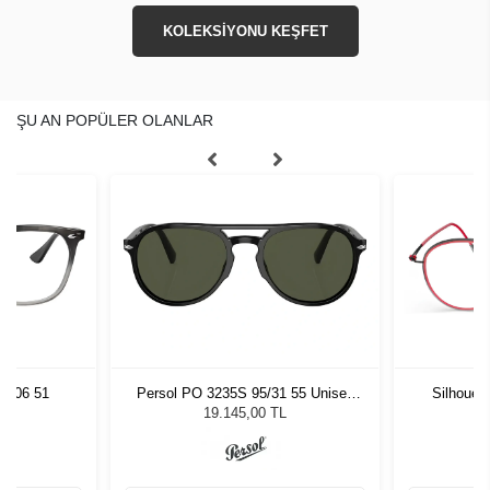
KOLEKSİYONU KEŞFET
ŞU AN POPÜLER OLANLAR
8106 51
Persol PO 3235S 95/31 55 Unisex
Silhouet
Güneş Gözlüğü
19.145,00 TL