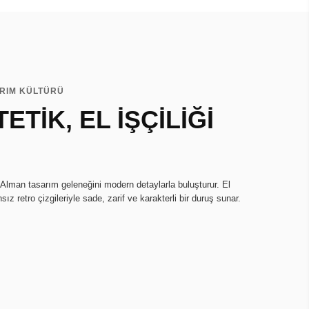
ARIM KÜLTÜRÜ
ETİK, EL İŞÇİLİĞİ
 Alman tasarım geleneğini modern detaylarla buluşturur. El
sız retro çizgileriyle sade, zarif ve karakterli bir duruş sunar.