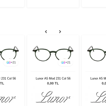
+
21
+
21
 231 Col 56
Lunor A5 Mod 231 Col 56
Lunor A5 M
 TL
0,00 TL
0,