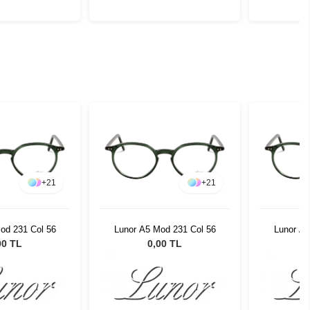
+
21
+
21
od 231 Col 56
Lunor A5 Mod 231 Col 56
Lunor A5
00 TL
0,00 TL