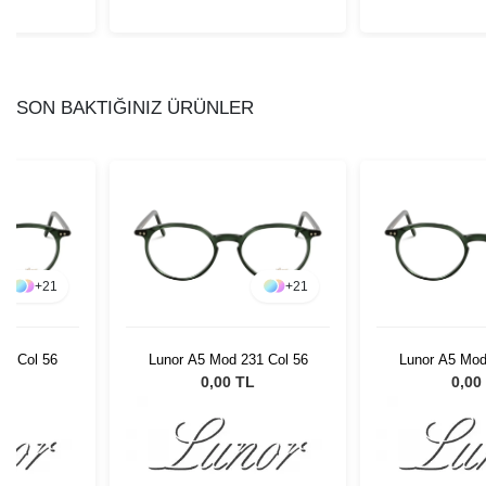
SON BAKTIĞINIZ ÜRÜNLER
+
21
+
21
31 Col 56
Lunor A5 Mod 231 Col 56
Lunor A5 Mod
L
0,00 TL
0,00