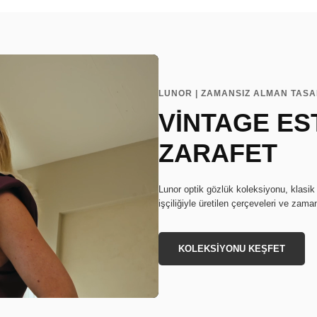
LUNOR | ZAMANSIZ ALMAN TAS
VİNTAGE EST
ZARAFET
Lunor optik gözlük koleksiyonu, klasik
işçiliğiyle üretilen çerçeveleri ve zaman
KOLEKSİYONU KEŞFET