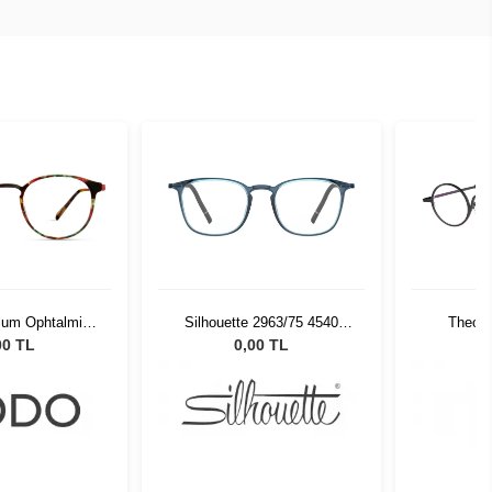
ium Ophtalmic
Silhouette 2963/75 4540
Theo S
00 004
51/19
00 TL
0,00 TL