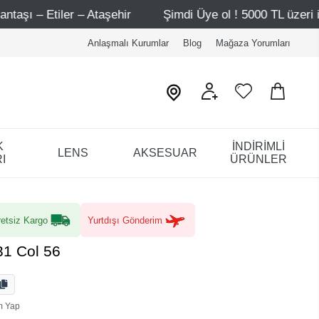
ehir
Şimdi Üye ol ! 5000 TL üzeri ilk alışverişinde 500 T
Anlaşmalı Kurumlar
Blog
Mağaza Yorumları
K
İNDİRİMLİ
LENS
AKSESUAR
I
ÜRÜNLER
etsiz Kargo
Yurtdışı Gönderim
31 Col 56
m Yap