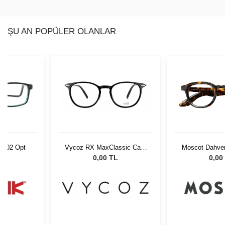
ŞU AN POPÜLER OLANLAR
 C002 Opt
Vycoz RX MaxClassic Cara
Moscot Dahven
SBLK 51-20 57429
2002
L
0,00 TL
0,00