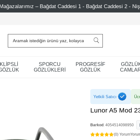
t Caddesi 1 - Bağdat Caddesi 2 - Nişantaşı – Etiler – Ataş
KLİPSLİ
SPORCU
PROGRESİF
GÖZLÜ
GÖZLÜK
GÖZLÜKLERİ
GÖZLÜK
CAMLAR
Yetkili Satıcı
Ücr
Lunor A5 Mod 2
Barkod
:
4054514098950
(0) Yorum
Yoru