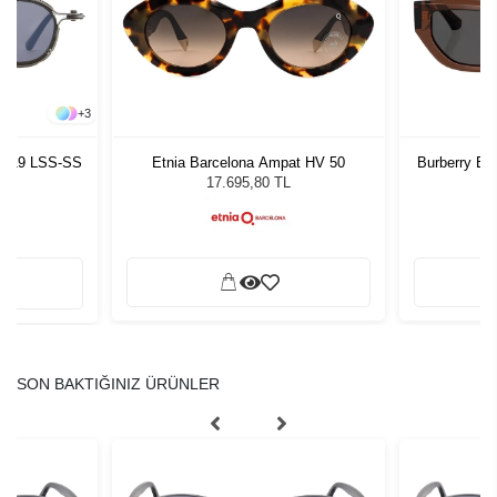
+
3
SC119 LSS-SS
Etnia Barcelona Ampat HV 50
Burberry BE
G
17.695,80 TL
SON BAKTIĞINIZ ÜRÜNLER