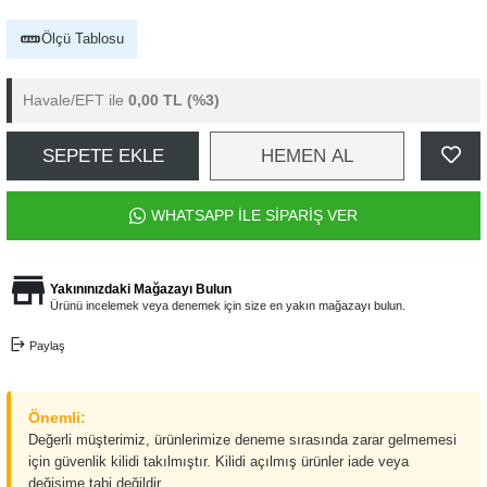
Ölçü Tablosu
Havale/EFT ile
0,00 TL
(%3)
SEPETE EKLE
HEMEN AL
WHATSAPP İLE SİPARİŞ VER
Yakınınızdaki Mağazayı Bulun
Ürünü incelemek veya denemek için size en yakın mağazayı bulun.
Paylaş
Önemli:
Değerli müşterimiz, ürünlerimize deneme sırasında zarar gelmemesi
için güvenlik kilidi takılmıştır. Kilidi açılmış ürünler iade veya
değişime tabi değildir.