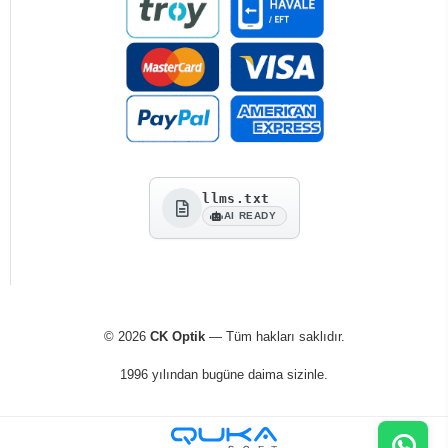
llms.txt
AI READY
© 2026
CK Optik
— Tüm hakları saklıdır.
1996 yılından bugüne daima sizinle.