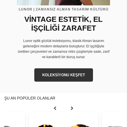
LUNOR | ZAMANSIZ ALMAN TASARIM KÜLTÜRÜ
VİNTAGE ESTETİK, EL
İŞÇİLİĞİ ZARAFET
Lunor optik gözlük koleksiyonu, klasik Alman tasarım
geleneğini modern detaylarla buluşturur. El işçiliğiyle
üretilen çerçeveleri ve zamansız retro çizgileriyle sade, zarif
ve karakterli bir duruş sunar.
KOLEKSİYONU KEŞFET
ŞU AN POPÜLER OLANLAR