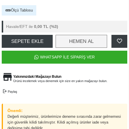
Ölçü Tablosu
Havale/EFT ile
0,00 TL
(%3)
SEPETE EKLE
HEMEN AL
WHATSAPP İLE SİPARİŞ VER
Yakınınızdaki Mağazayı Bulun
Ürünü incelemek veya denemek için size en yakın mağazayı bulun.
Paylaş
Önemli:
Değerli müşterimiz, ürünlerimize deneme sırasında zarar gelmemesi
için güvenlik kilidi takılmıştır. Kilidi açılmış ürünler iade veya
değişime tabi değildir.