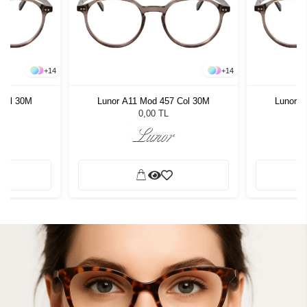
+
14
+
14
 Col 30M
Lunor A11 Mod 457 Col 30M
Lunor A
0,00 TL