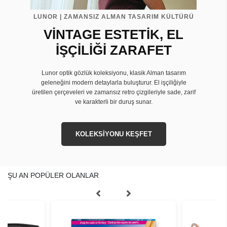
LUNOR | ZAMANSIZ ALMAN TASARIM KÜLTÜRÜ
VİNTAGE ESTETİK, EL
İŞÇİLİĞİ ZARAFET
Lunor optik gözlük koleksiyonu, klasik Alman tasarım
geleneğini modern detaylarla buluşturur. El işçiliğiyle
üretilen çerçeveleri ve zamansız retro çizgileriyle sade, zarif
ve karakterli bir duruş sunar.
KOLEKSİYONU KEŞFET
ŞU AN POPÜLER OLANLAR