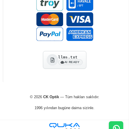
llms.txt
AI READY
© 2026
CK Optik
— Tüm hakları saklıdır.
1996 yılından bugüne daima sizinle.