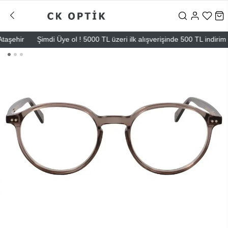
ehir
Şimdi Üye ol ! 5000 TL üzeri ilk alışverişinde 500 TL indirim