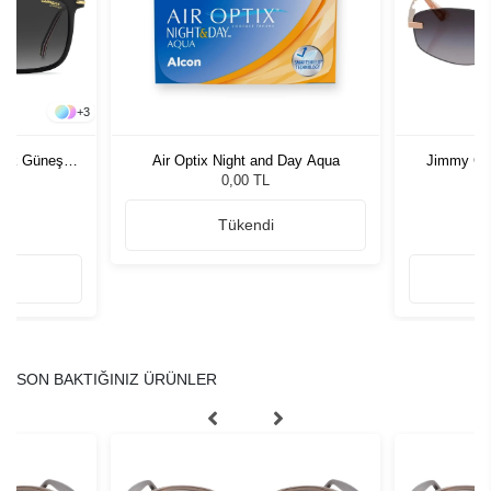
+
3
rkek Güneş
Air Optix Night and Day Aqua
Jimmy Ch
Kadı
0,00 TL
Tükendi
SON BAKTIĞINIZ ÜRÜNLER