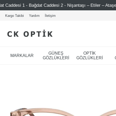
at Caddesi 2 - Nişantaşı – Etiler – Ataşehir
Şimdi Üye
Kargo Takibi
Yardım
İletişim
GÜNEŞ
OPTİK
MARKALAR
GÖZLÜKLERİ
GÖZLÜKLERİ