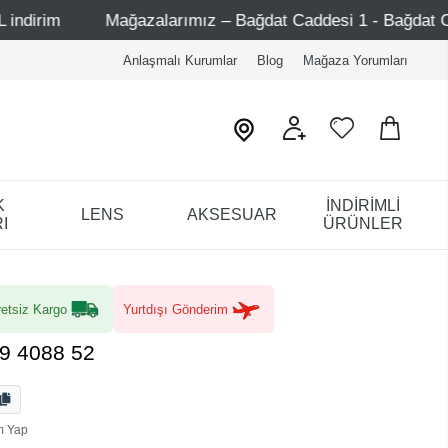
azalarımız – Bağdat Caddesi 1 - Bağdat Caddesi 2 - Nişantaş
Anlaşmalı Kurumlar
Blog
Mağaza Yorumları
K
İNDİRİMLİ
LENS
AKSESUAR
I
ÜRÜNLER
etsiz Kargo
Yurtdışı Gönderim
9 4088 52
m Yap