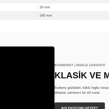
16 mm
140 mm
BURBERRY | İNGİLİZ ZARAFETİ
KLASİK VE
Burberry gözlükleri, köklü İngiliz miras
detaylar, zamansız bir stil sunar.
KOLEKSİYONU KEŞFET