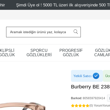
 ol ! 5000 TL üzeri ilk alışverişinde 500 TL indirim
Mağ
KLİPSLİ
SPORCU
PROGRESİF
GÖZLÜ
GÖZLÜK
GÖZLÜKLERİ
GÖZLÜK
CAMLAR
Yetkili Satıcı
Ücr
Burberry BE 238
Barkod
:
8056597920414
(0) Yorum
Yoru