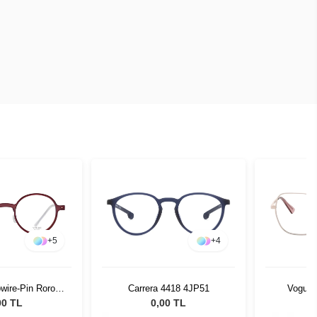
+
5
+
4
wire-Pin Roro
Carrera 4418 4JP51
Vogue 
-22 51526
00 TL
0,00 TL