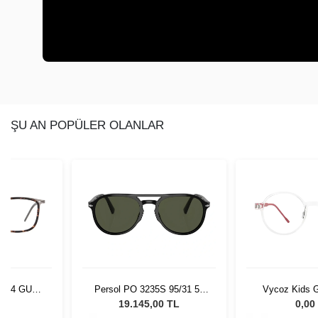
ŞU AN POPÜLER OLANLAR
9404 GUN-
Persol PO 3235S 95/31 55
Vycoz Kids G
-19
Unisex Güneş Gözlüğü
CRT 46-
L
19.145,00 TL
0,00