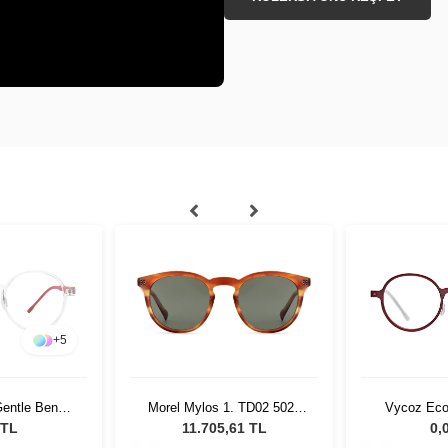
+
5
entle Benn
Morel Mylos 1. TD02 5021
Vycoz Eco
17 135
Unisex Güneş Gözlüğü
RED 46
 TL
11.705,61 TL
0,