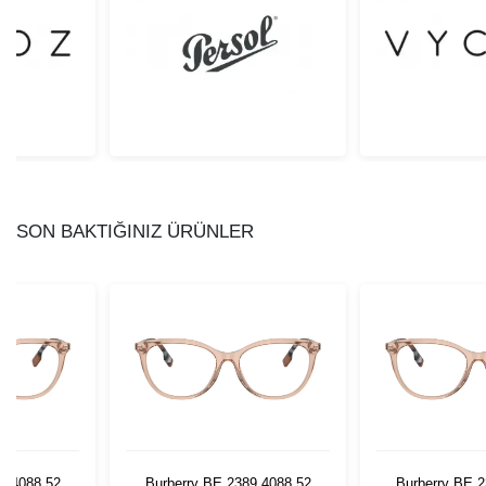
SON BAKTIĞINIZ ÜRÜNLER
9 4088 52
Burberry BE 2389 4088 52
Burberry BE 2