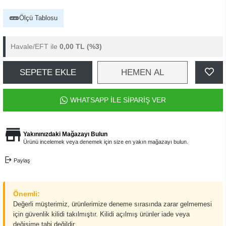
Ölçü Tablosu
Havale/EFT ile
0,00 TL
(%3)
SEPETE EKLE
HEMEN AL
WHATSAPP İLE SİPARİŞ VER
Yakınınızdaki Mağazayı Bulun
Ürünü incelemek veya denemek için size en yakın mağazayı bulun.
Paylaş
Önemli:
Değerli müşterimiz, ürünlerimize deneme sırasında zarar gelmemesi
için güvenlik kilidi takılmıştır. Kilidi açılmış ürünler iade veya
değişime tabi değildir.