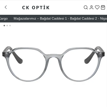
rgo
Mağazalarımız – Bağdat Caddesi 1 - Bağdat Caddesi 2 - Nişantaşı