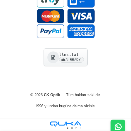
llms.txt
AI READY
© 2026
CK Optik
— Tüm hakları saklıdır.
1996 yılından bugüne daima sizinle.