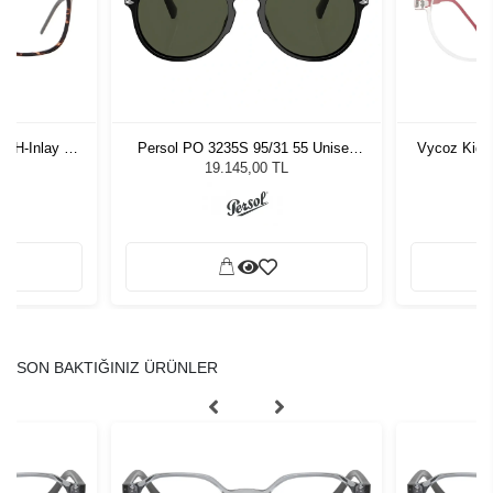
-H-Inlay 53-
Persol PO 3235S 95/31 55 Unisex
Vycoz Kids
Güneş Gözlüğü
19.145,00 TL
SON BAKTIĞINIZ ÜRÜNLER