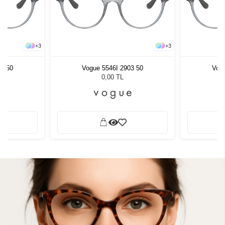
+
3
+
3
03 50
Vogue 5546I 2903 50
Vogu
0,00 TL