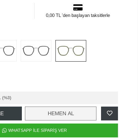
0,00 TL 'den başlayan taksitlerle
L
(%3)
LE
HEMEN AL
WHATSAPP İLE SİPARİŞ VER