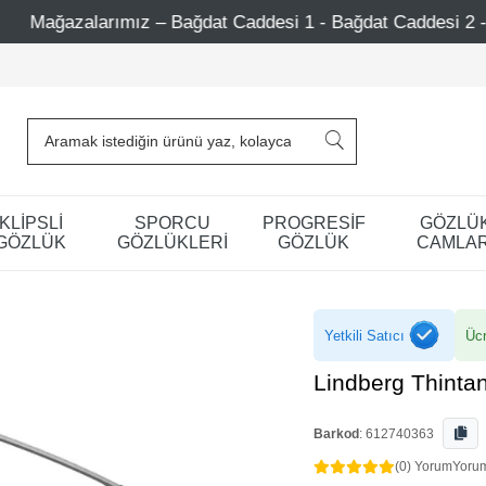
 Caddesi 1 - Bağdat Caddesi 2 - Nişantaşı – Etiler – Ataşeh
KLİPSLİ
SPORCU
PROGRESİF
GÖZLÜ
GÖZLÜK
GÖZLÜKLERİ
GÖZLÜK
CAMLAR
Yetkili Satıcı
Ücr
Lindberg Thint
Barkod
:
612740363
(0) Yorum
Yoru