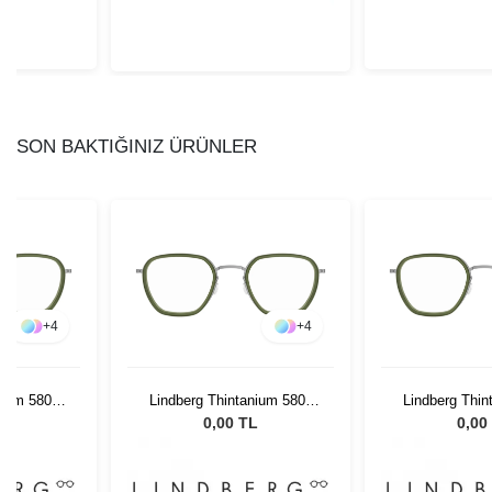
SON BAKTIĞINIZ ÜRÜNLER
+
4
+
4
nium 5806
Lindberg Thintanium 5806
Lindberg Thin
 140
K17510 46 140
K17510 
L
0,00 TL
0,00