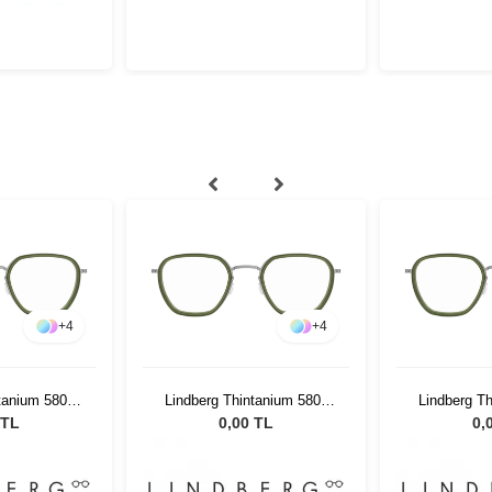
+
4
+
4
tanium 5806
Lindberg Thintanium 5806
Lindberg T
46 140
K17510 46 140
K1751
 TL
0,00 TL
0,