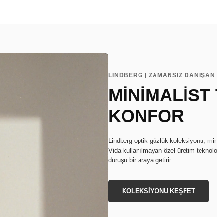
LINDBERG | ZAMANSIZ DANIŞAN 
MİNİMALİST
KONFOR
Lindberg optik gözlük koleksiyonu, min
Vida kullanılmayan özel üretim teknoloj
duruşu bir araya getirir.
KOLEKSİYONU KEŞFET