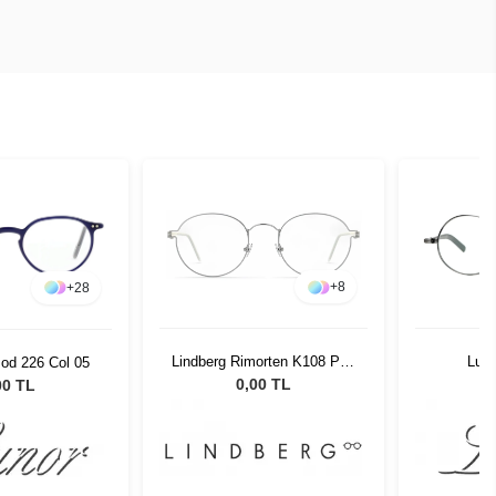
+
8
+
28
Lindberg Rimorten K108 P10
Lun
od 226 Col 05
46 14
0,00 TL
00 TL