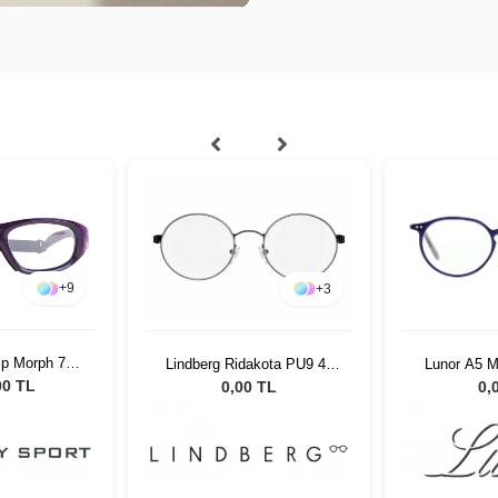
+
9
+
3
Sp Morph 741
Lunor A5 M
Lindberg Ridakota PU9 49
O
1355
00 TL
0,
0,00 TL