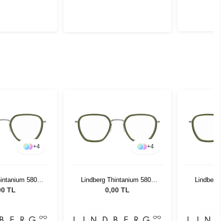
+
4
+
4
hintanium 5806
Lindberg Thintanium 5806
Lindberg
0 46 140
K17510 46 140
K17
00 TL
0,00 TL