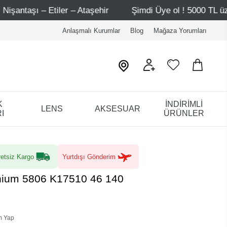
ir
Şimdi Üye ol ! 5000 TL üzeri ilk alışverişinde 500 TL
Anlaşmalı Kurumlar
Blog
Mağaza Yorumları
K
İNDİRİMLİ
LENS
AKSESUAR
I
ÜRÜNLER
etsiz Kargo
Yurtdışı Gönderim
anium 5806 K17510 46 140
m Yap