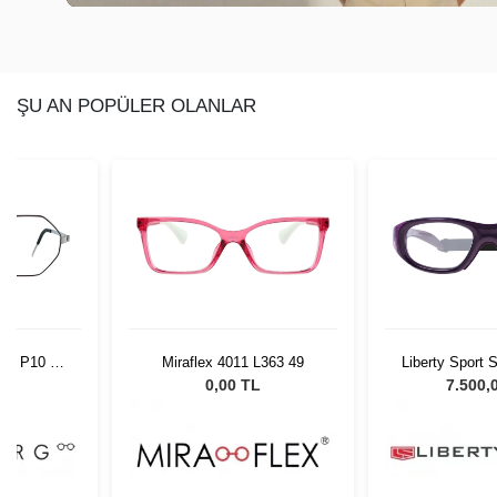
ŞU AN POPÜLER OLANLAR
609 P10 53
Miraflex 4011 L363 49
Liberty Sport 
51 
L
0,00 TL
7.500,