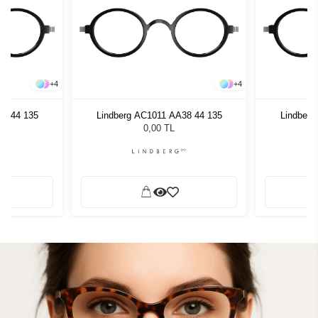
+
4
+
4
38 44 135
Lindberg AC1011 AA38 44 135
Lindberg
0,00 TL