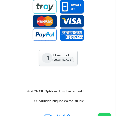
llms.txt
AI READY
© 2026
CK Optik
— Tüm hakları saklıdır.
1996 yılından bugüne daima sizinle.