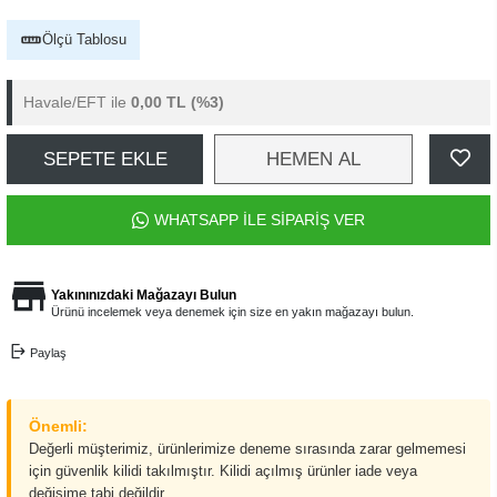
Ölçü Tablosu
Havale/EFT ile
0,00 TL
(%3)
SEPETE EKLE
HEMEN AL
WHATSAPP İLE SİPARİŞ VER
Yakınınızdaki Mağazayı Bulun
Ürünü incelemek veya denemek için size en yakın mağazayı bulun.
Paylaş
Önemli:
Değerli müşterimiz, ürünlerimize deneme sırasında zarar gelmemesi
için güvenlik kilidi takılmıştır. Kilidi açılmış ürünler iade veya
değişime tabi değildir.