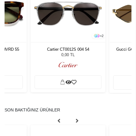
+
2
ra HVRD 55
Cartier CT0012S 004 54
Gucci GG1
L
0,00 TL
SON BAKTIĞINIZ ÜRÜNLER