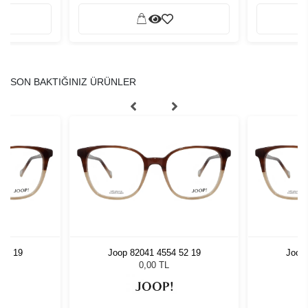
SON BAKTIĞINIZ ÜRÜNLER
 52 19
Joop 82041 4554 52 19
Joop 
0,00 TL