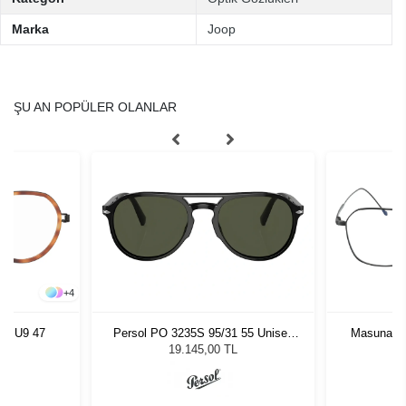
Marka
Joop
ŞU AN POPÜLER OLANLAR
+
4
199 U9 47
Persol PO 3235S 95/31 55 Unisex
Masunaga 
Güneş Gözlüğü
19.145,00 TL