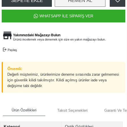
SEPETE EKLE
HEMEN AL
WHATSAPP İLE SİPARİŞ VER
Yakınınızdaki Mağazayı Bulun
Ürünü incelemek veya denemek için size en yakın mağazayı bulun.
Paylaş
Önemli:
Değerli müşterimiz, ürünlerimize deneme sırasında zarar gelmemesi
için güvenlik kilidi takılmıştır. Kilidi açılmış ürünler iade veya
değişime tabi değildir.
Ürün Özellikleri
Taksit Seçenekleri
Garanti Ve Te
Kategori
Optik Gözlükleri