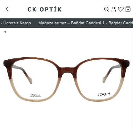
Ücretsiz Kargo
Mağazalarımız – Bağdat Caddesi 1 - Bağdat Caddesi 2