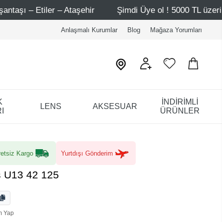
r
Şimdi Üye ol ! 5000 TL üzeri ilk alışverişinde 500 TL 
Anlaşmalı Kurumlar
Blog
Mağaza Yorumları
K
İNDİRİMLİ
LENS
AKSESUAR
I
ÜRÜNLER
etsiz Kargo
Yurtdışı Gönderim
s U13 42 125
m Yap