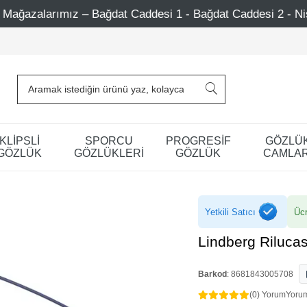
Caddesi 1 - Bağdat Caddesi 2 - Nişantaşı – Etiler – Ataşehi
KLİPSLİ
SPORCU
PROGRESİF
GÖZLÜ
GÖZLÜK
GÖZLÜKLERİ
GÖZLÜK
CAMLAR
Yetkili Satıcı
Ücr
Lindberg Riluca
Barkod
:
8681843005708
(0) Yorum
Yoru