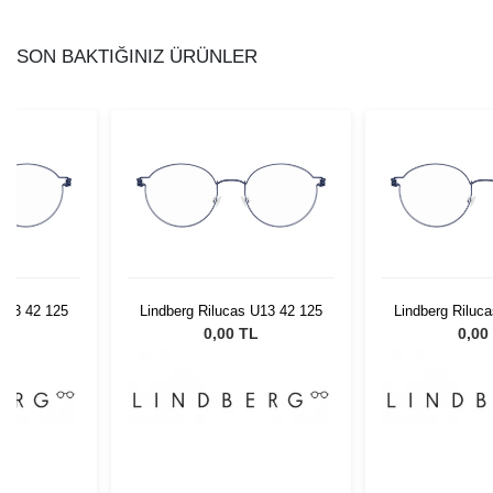
SON BAKTIĞINIZ ÜRÜNLER
 U13 42 125
Lindberg Rilucas U13 42 125
Lindberg Riluc
L
0,00 TL
0,00