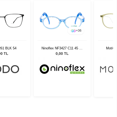
+
36
261 BLK 54
Ninoflex NF3427 C11 45 15
Motivi
128
00 TL
0,00 TL