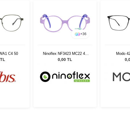
+
36
 WA1 C4 50
Ninoflex NF3423 MC22 42
Modo 4
15 128
 TL
0,00 TL
0,