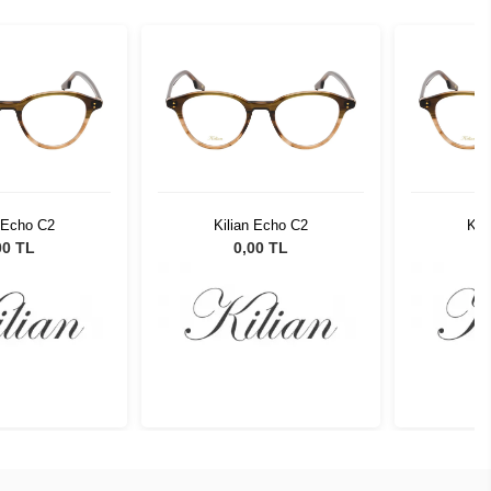
n Echo C2
Kilian Echo C2
Kil
00 TL
0,00 TL