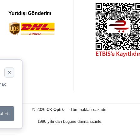
Yurtdışı Gönderim
×
rmak
© 2026
CK Optik
— Tüm hakları saklıdır.
ul Et
1996 yılından bugüne daima sizinle.