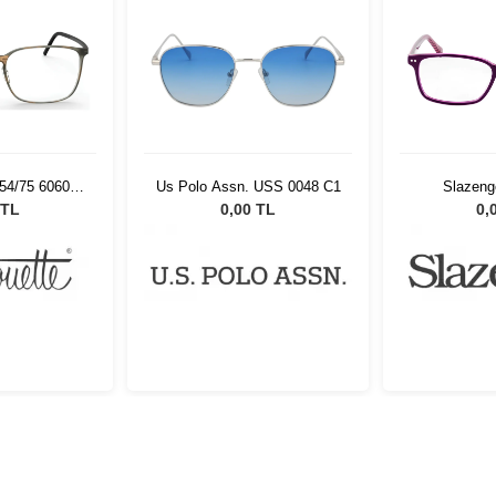
954/75 6060
Us Polo Assn. USS 0048 C1
Slazeng
19
 TL
0,00 TL
0,