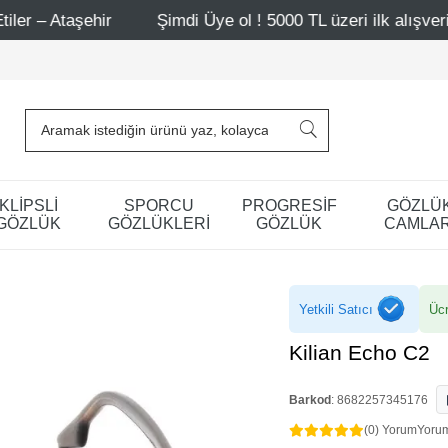
r
Şimdi Üye ol ! 5000 TL üzeri ilk alışverişinde 500 TL i
KLİPSLİ
SPORCU
PROGRESİF
GÖZLÜ
GÖZLÜK
GÖZLÜKLERİ
GÖZLÜK
CAMLAR
Yetkili Satıcı
Ücr
Kilian Echo C2
Barkod
:
8682257345176
(0) Yorum
Yoru