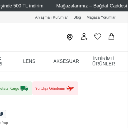
ndirim
Mağazalarımız – Bağdat Caddesi 1 - Bağdat Cadd
Anlaşmalı Kurumlar
Blog
Mağaza Yorumları
K
İNDİRİMLİ
LENS
AKSESUAR
I
ÜRÜNLER
etsiz Kargo
Yurtdışı Gönderim
m Yap