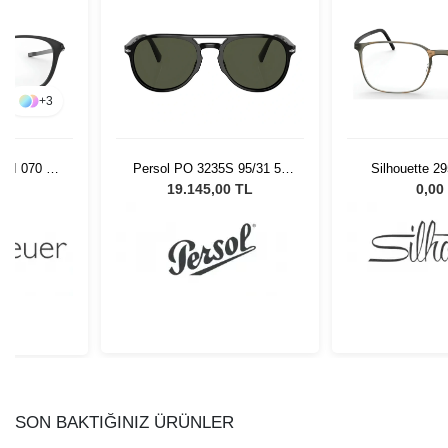
+
3
11I 070 51
Persol PO 3235S 95/31 55
Silhouette 2
Unisex Güneş Gözlüğü
52/
L
19.145,00 TL
0,00
SON BAKTIĞINIZ ÜRÜNLER