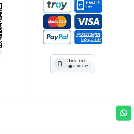
llms.txt
AI READY